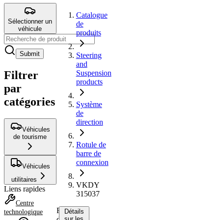
Catalogue
Sélectionner un
de
véhicule
produits
Submit
Steering
and
Filtrer
Suspension
products
par
catégories
Système
de
direction
Véhicules
de tourisme
Rotule de
barre de
connexion
Véhicules
utilitaires
VKDY
Liens rapides
315037
Centre
Rotule
Détails
technologique
de
sur les