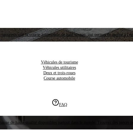
i rigoureux que la course automobile de haut niveau, qui permet de mettre à l'é
Véhicules de tourisme
Véhicules utilitaires
Deux et trois-roues
Course automobile
FAQ
hange de haute qualité disponibles partout dans le monde. Trouvez des pièces p