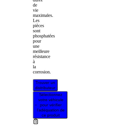
de
vie
maximales.
Les
pièces
sont
phosphatées
pour
une
meilleure
résistance
à
la
corrosion.
Trouver un
distributeur
Sélectionnez
votre véhicule
pour vérifier
l’adéquation de
ce produit