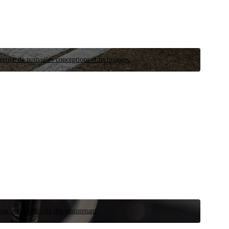
preuve de nouvelles conceptions et techniques.
our votre véhicule dès maintenant.