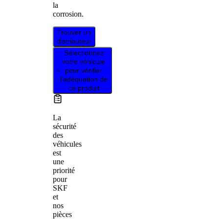
la
corrosion.
Trouver un
distributeur
Sélectionnez
votre véhicule
pour vérifier
l’adéquation de
ce produit
La
sécurité
des
véhicules
est
une
priorité
pour
SKF
et
nos
pièces