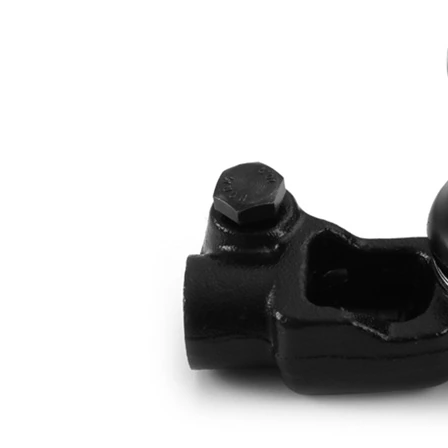
Propriété
Valeur
Longueur
67 mm
M16 x
Filetage
1,5LHT
Article
avec
complémentaire/Info
graisse
complémentaire
synthétique
Taraudage/Filetage
M12 x
1
1,25
Numéro d'article en
VKDY
paire
315032