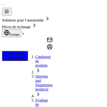
Solutions pour l’automobile
Pièces de rechange
Europe
Filtrer et
Catalogue
rechercher
de
produits
Steering
and
Suspension
products
Système
de