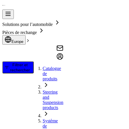
Solutions pour l’automobile
Pièces de rechange
Europe
Filtrer et
Catalogue
rechercher
de
produits
Steering
and
Suspension
products
Système
de