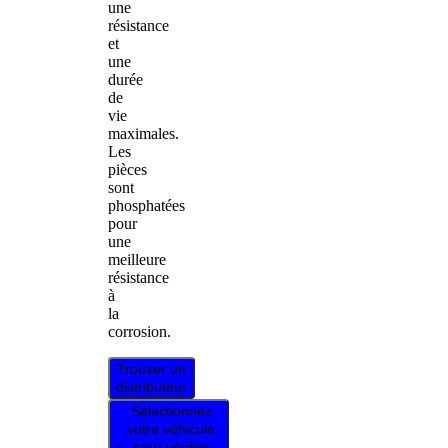
une
résistance
et
une
durée
de
vie
maximales.
Les
pièces
sont
phosphatées
pour
une
meilleure
résistance
à
la
corrosion.
Trouver un
distributeur
Sélectionnez
votre véhicule
pour vérifier