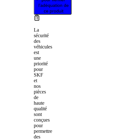
l’adéquation de
ce produit
La
sécurité
des
véhicules
est
une
priorité
pour
SKF
et
nos
pièces
de
haute
qualité
sont
conçues
pour
permettre
des