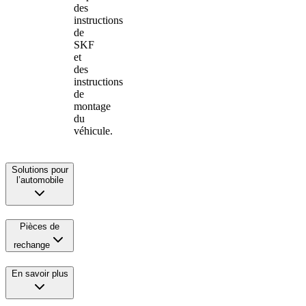
des
instructions
de
SKF
et
des
instructions
de
montage
du
véhicule.
Solutions pour
l’automobile
Pièces de
rechange
En savoir plus