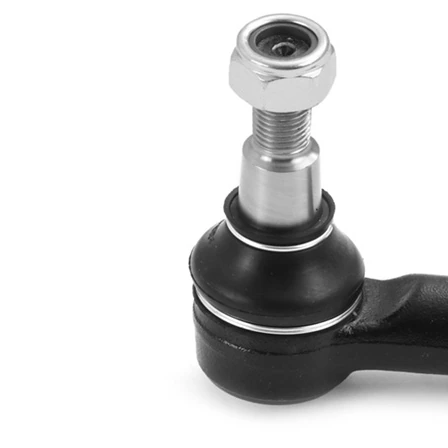
Propriété
Valeur
Longueur
78 mm
Filetage
M16 x 1,5
Article
avec
complémentaire/Info
graisse
complémentaire
synthétique