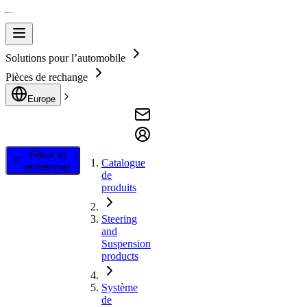
Solutions pour l’automobile
Pièces de rechange
Europe
Filtrer et
Catalogue
rechercher
de
produits
Steering
and
Suspension
products
Système
de