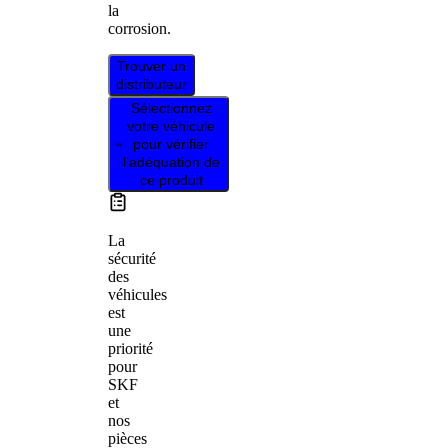
la
corrosion.
Trouver un
distributeur
Sélectionnez
votre véhicule
pour vérifier
l’adéquation de
ce produit
La
sécurité
des
véhicules
est
une
priorité
pour
SKF
et
nos
pièces