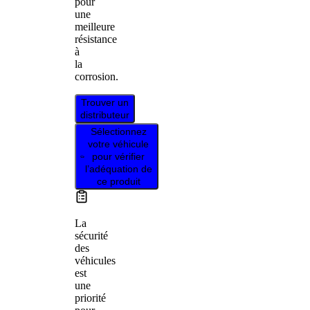
pour
une
meilleure
résistance
à
la
corrosion.
Trouver un
distributeur
Sélectionnez
votre véhicule
pour vérifier
l’adéquation de
ce produit
La
sécurité
des
véhicules
est
une
priorité