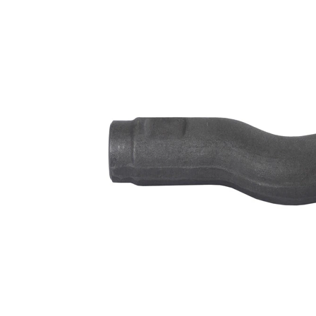
Propriété
Valeur
Article
avec
complémentaire/Info
graisse
complémentaire
synthétique
Numéro d'article en
VKDY
paire
312015