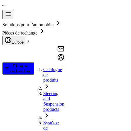
Solutions pour l’automobile
Pièces de rechange
Europe
Filtrer et
Catalogue
rechercher
de
produits
Steering
and
Suspension
products
Système
de