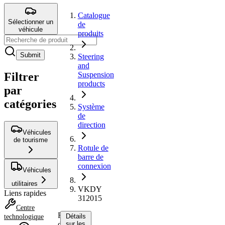
Catalogue
Sélectionner un
de
véhicule
produits
Submit
Steering
and
Filtrer
Suspension
products
par
catégories
Système
de
direction
Véhicules
de tourisme
Rotule de
barre de
connexion
Véhicules
utilitaires
VKDY
Liens rapides
312015
Centre
Rotule
Détails
technologique
de
sur les