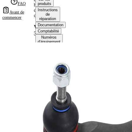
FAQ
produits
barre
de
Instructions
Avant de
de
connexion
commencer
réparation
Documentation
VKDY
Comptabilité
312015
Numéros
d’équipement
d’origine
Informations produit
Propriété
Valeur
Article
avec
complémentaire/Info
graisse
complémentaire
synthétique
Numéro d'article en
VKDY
paire
312016