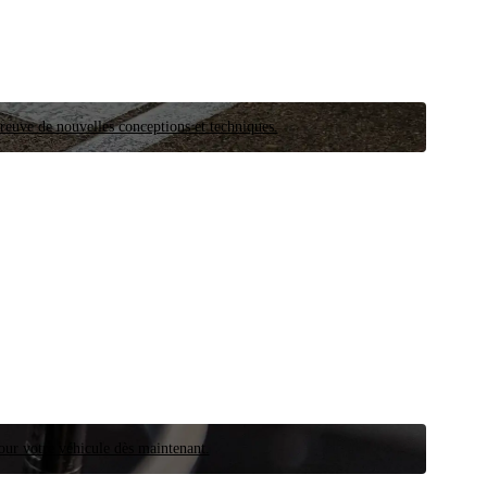
preuve de nouvelles conceptions et techniques.
our votre véhicule dès maintenant.