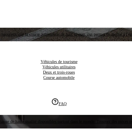
i rigoureux que la course automobile de haut niveau, qui permet de mettre à l'é
Véhicules de tourisme
Véhicules utilitaires
Deux et trois-roues
Course automobile
FAQ
hange de haute qualité disponibles partout dans le monde. Trouvez des pièces p