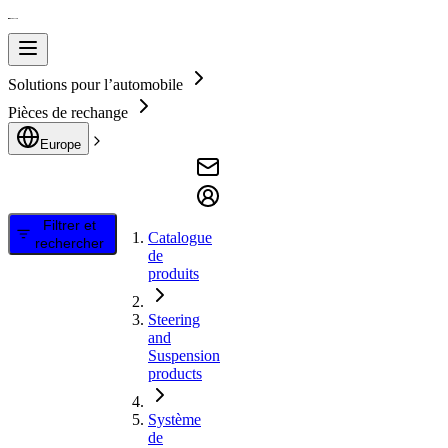
Solutions pour l’automobile
Pièces de rechange
Europe
Filtrer et
Catalogue
rechercher
de
produits
Steering
and
Suspension
products
Système
de