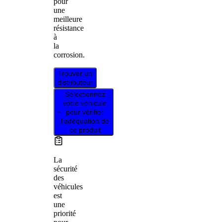
pour
une
meilleure
résistance
à
la
corrosion.
Trouver un
distributeur
Sélectionnez
votre véhicule
pour vérifier
l’adéquation de
ce produit
La
sécurité
des
véhicules
est
une
priorité