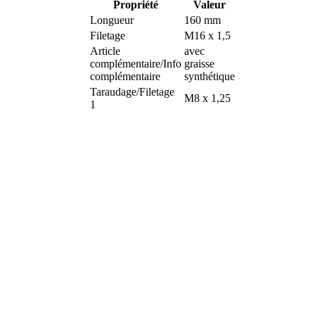
Propriété
Valeur
Longueur
160 mm
Filetage
M16 x 1,5
Article
avec
complémentaire/Info
graisse
complémentaire
synthétique
Taraudage/Filetage
M8 x 1,25
1