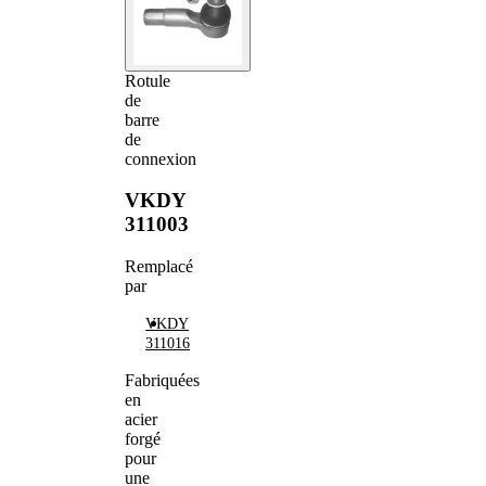
Rotule
de
barre
de
connexion
VKDY
311003
Remplacé
par
VKDY
311016
Fabriquées
en
acier
forgé
pour
une