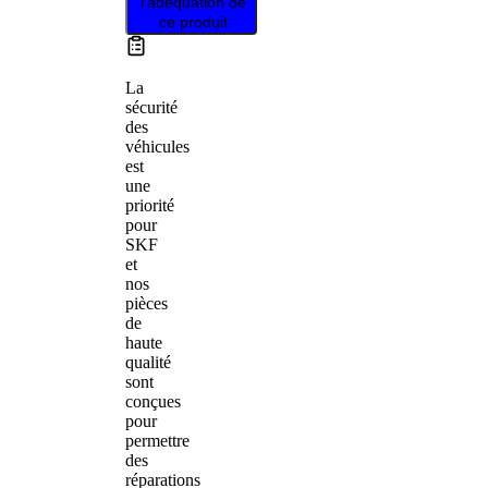
l’adéquation de
ce produit
La
sécurité
des
véhicules
est
une
priorité
pour
SKF
et
nos
pièces
de
haute
qualité
sont
conçues
pour
permettre
des
réparations