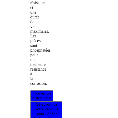
résistance
et
une
durée
de
vie
maximales.
Les
pièces
sont
phosphatées
pour
une
meilleure
résistance
à
la
corrosion.
Trouver un
distributeur
Sélectionnez
votre véhicule
pour vérifier