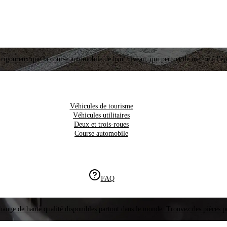
i rigoureux que la course automobile de haut niveau, qui permet de mettre à l'é
Véhicules de tourisme
Véhicules utilitaires
Deux et trois-roues
Course automobile
FAQ
hange de haute qualité disponibles partout dans le monde. Trouvez des pièces p