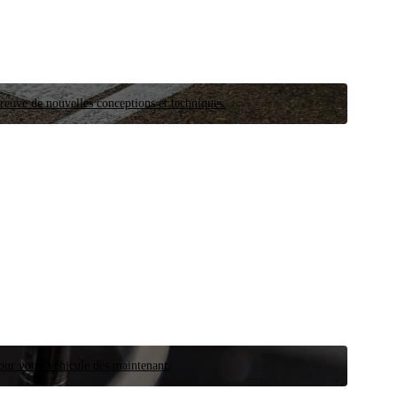
preuve de nouvelles conceptions et techniques.
our votre véhicule dès maintenant.