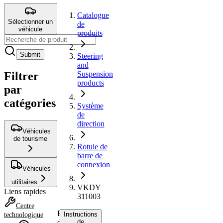
Catalogue
Sélectionner un
de
véhicule
produits
Submit
Steering
and
Filtrer
Suspension
products
par
catégories
Système
de
direction
Véhicules
de tourisme
Rotule de
barre de
connexion
Véhicules
utilitaires
VKDY
Liens rapides
311003
Centre
Rotule
Instructions
technologique
de
de