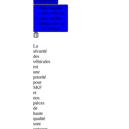
distributeur
Sélectionnez
votre véhicule
pour vérifier
l’adéquation de
ce produit
La
sécurité
des
véhicules
est
une
priorité
pour
SKF
et
nos
pièces
de
haute
qualité
sont
conçues