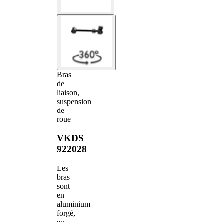
Bras
de
liaison,
suspension
de
roue
VKDS
922028
Les
bras
sont
en
aluminium
forgé,
en