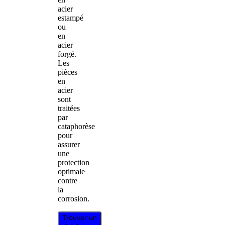
acier
estampé
ou
en
acier
forgé.
Les
pièces
en
acier
sont
traitées
par
cataphorèse
pour
assurer
une
protection
optimale
contre
la
corrosion.
Trouver un