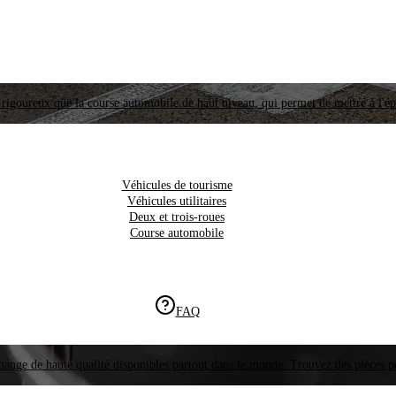
i rigoureux que la course automobile de haut niveau, qui permet de mettre à l'é
Véhicules de tourisme
Véhicules utilitaires
Deux et trois-roues
Course automobile
FAQ
hange de haute qualité disponibles partout dans le monde. Trouvez des pièces p