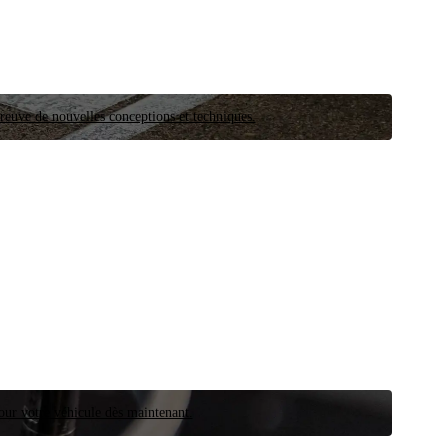
preuve de nouvelles conceptions et techniques.
our votre véhicule dès maintenant.