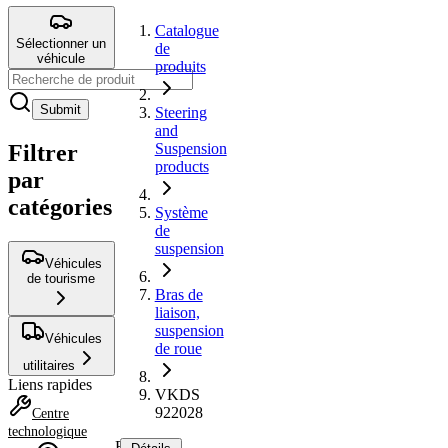
Catalogue
Sélectionner un
de
véhicule
produits
Submit
Steering
and
Filtrer
Suspension
products
par
catégories
Système
de
suspension
Véhicules
de tourisme
Bras de
liaison,
suspension
Véhicules
de roue
utilitaires
Liens rapides
VKDS
922028
Centre
technologique
Bras