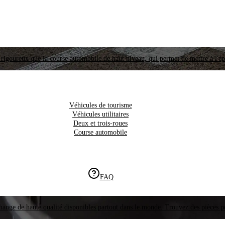
i rigoureux que la course automobile de haut niveau, qui permet de mettre à l'é
Véhicules de tourisme
Véhicules utilitaires
Deux et trois-roues
Course automobile
FAQ
hange de haute qualité disponibles partout dans le monde. Trouvez des pièces p