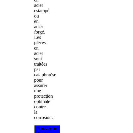
acier
estampé
ou
en
acier
forgé.
Les
pièces
en
acier
sont
traitées
par
cataphorèse
pour
assurer
une
protection
optimale
contre
la
corrosion.
Trouver un