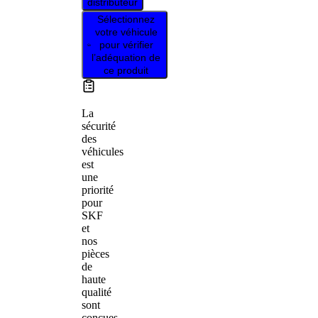
distributeur
Sélectionnez
votre véhicule
pour vérifier
l’adéquation de
ce produit
La
sécurité
des
véhicules
est
une
priorité
pour
SKF
et
nos
pièces
de
haute
qualité
sont
conçues