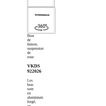
Bras
de
liaison,
suspension
de
roue
VKDS
922026
Les
bras
sont
en
aluminium
forgé,
en