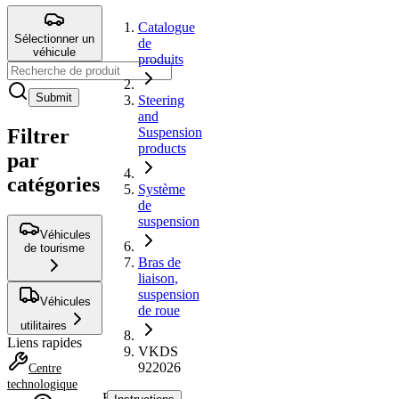
Catalogue
Sélectionner un
de
véhicule
produits
Submit
Steering
and
Filtrer
Suspension
products
par
catégories
Système
de
suspension
Véhicules
de tourisme
Bras de
liaison,
suspension
Véhicules
de roue
utilitaires
Liens rapides
VKDS
922026
Centre
technologique
Bras