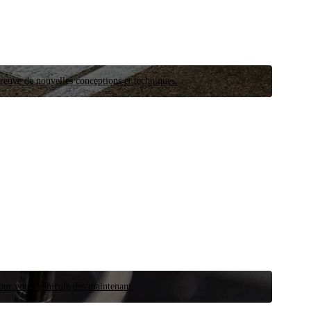
preuve de nouvelles conceptions et techniques.
our votre véhicule dès maintenant.