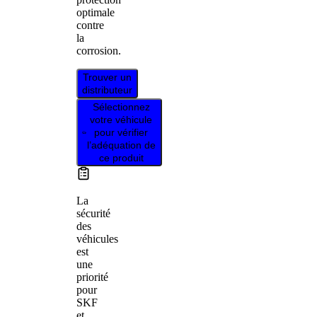
optimale
contre
la
corrosion.
Trouver un
distributeur
Sélectionnez
votre véhicule
pour vérifier
l’adéquation de
ce produit
La
sécurité
des
véhicules
est
une
priorité
pour
SKF
et