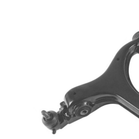
Propriété
Valeur
barre
Type de bras
oscillant
oscillant
transversal
Article
complémentaire
avec rotule
/ Info
de
complémentaire
suspension
2
Forme de bras
Bras
oscillant
triangulaire
Numéro
VKDS
d'article en
829013 B
paire