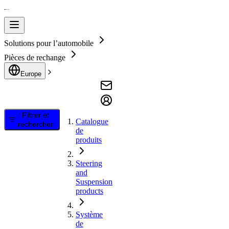
Solutions pour l’automobile
Pièces de rechange
Europe
Filtrer et
Catalogue
rechercher
de
produits
Steering
and
Suspension
products
Système
de