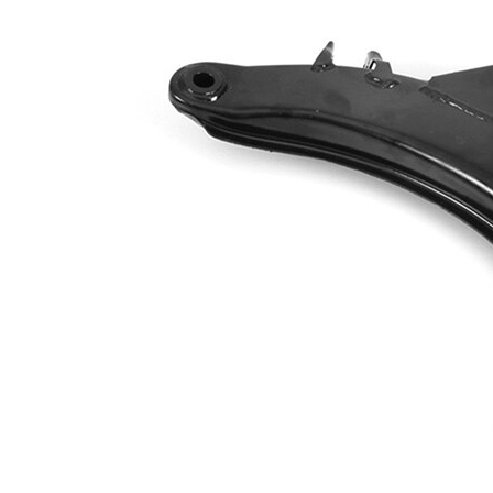
Article
complémentaire
sans rotule
/ Info
de
complémentaire
suspension
2
Forme de bras
Bras
oscillant
triangulaire
Numéro
VKDS
d'article en
828003
paire