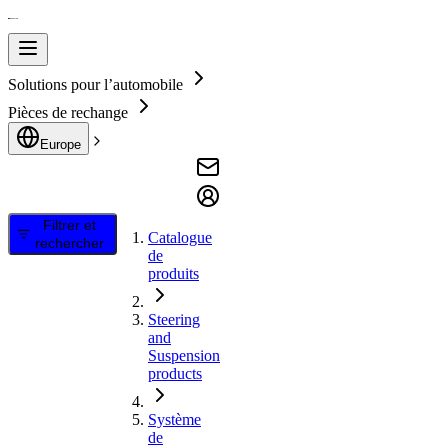
Solutions pour l’automobile
Pièces de rechange
Europe
Filtrer et
Catalogue
rechercher
de
produits
Steering
and
Suspension
products
Système
de