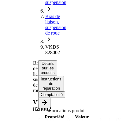
suspension
Bras de
liaison,
suspension
de roue
VKDS
828002
Bras
Détails
de
sur les
produits
liaison,
suspension
Instructions
de
de
réparation
roue
Comptabilité
VKDS
828002
Informations produit
Propriété
Valeur
barre
Type de bras
oscillant
oscillant
transversal