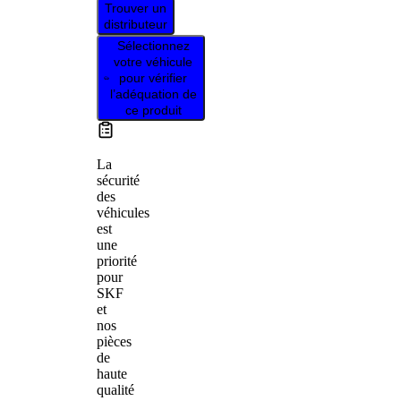
Trouver un
distributeur
Sélectionnez
votre véhicule
pour vérifier
l’adéquation de
ce produit
La
sécurité
des
véhicules
est
une
priorité
pour
SKF
et
nos
pièces
de
haute
qualité