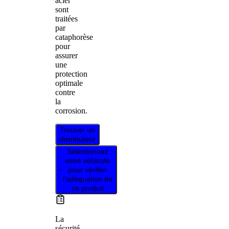
acier
sont
traitées
par
cataphorèse
pour
assurer
une
protection
optimale
contre
la
corrosion.
Trouver un
distributeur
Sélectionnez
votre véhicule
pour vérifier
l’adéquation de
ce produit
La
sécurité