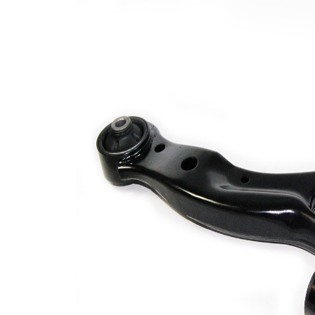
Type de bras
oscillant
oscillant
transversal
Article
avec
complémentaire/Info
graisse
complémentaire
synthétique
Article
avec rotule
complémentaire /
de
Info complémentaire
suspension
2
Taraudage/Filetage
M12 x
1
1,25
Numéro d'article en
VKDS
paire
825041 B