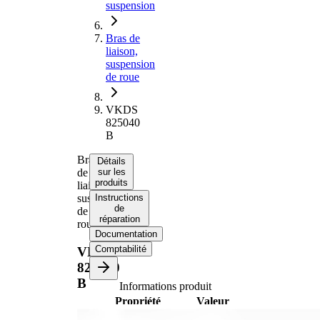
suspension
Bras de
liaison,
suspension
de roue
VKDS
825040
B
Bras
Détails
de
sur les
produits
liaison,
suspension
Instructions
de
de
réparation
roue
Documentation
Comptabilité
VKDS
825040
B
Informations produit
Propriété
Valeur
barre