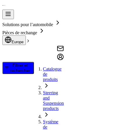
Solutions pour l’automobile
Pièces de rechange
Europe
Filtrer et
Catalogue
rechercher
de
produits
Steering
and
Suspension
products
Système
de