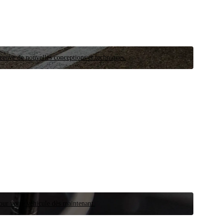
preuve de nouvelles conceptions et techniques.
our votre véhicule dès maintenant.