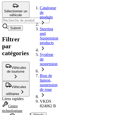
Catalogue
Sélectionner un
de
véhicule
produits
Submit
Steering
and
Filtrer
Suspension
products
par
catégories
Système
de
suspension
Véhicules
de tourisme
Bras de
liaison,
suspension
Véhicules
de roue
utilitaires
Liens rapides
VKDS
824062 B
Centre
technologique
Bras