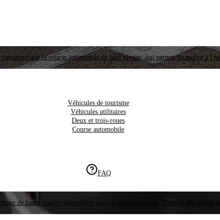
i rigoureux que la course automobile de haut niveau, qui permet de mettre à l'é
Véhicules de tourisme
Véhicules utilitaires
Deux et trois-roues
Course automobile
FAQ
hange de haute qualité disponibles partout dans le monde. Trouvez des pièces p