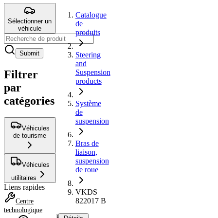
Catalogue
Sélectionner un
de
véhicule
produits
Submit
Steering
and
Filtrer
Suspension
products
par
catégories
Système
de
suspension
Véhicules
de tourisme
Bras de
liaison,
suspension
Véhicules
de roue
utilitaires
Liens rapides
VKDS
822017 B
Centre
technologique
Bras