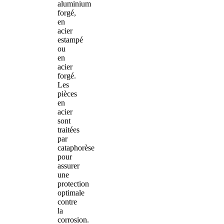
aluminium
forgé,
en
acier
estampé
ou
en
acier
forgé.
Les
pièces
en
acier
sont
traitées
par
cataphorèse
pour
assurer
une
protection
optimale
contre
la
corrosion.