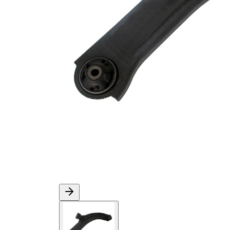
Numéro d'article en
VKDS
paire
822016 B