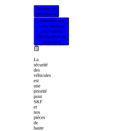
Trouver un
distributeur
Sélectionnez
votre véhicule
pour vérifier
l’adéquation de
ce produit
La
sécurité
des
véhicules
est
une
priorité
pour
SKF
et
nos
pièces
de
haute