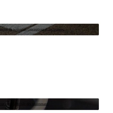
preuve de nouvelles conceptions et techniques.
our votre véhicule dès maintenant.