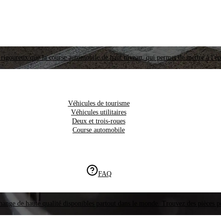
i rigoureux que la course automobile de haut niveau, qui permet de mettre à l'é
Véhicules de tourisme
Véhicules utilitaires
Deux et trois-roues
Course automobile
FAQ
hange de haute qualité disponibles partout dans le monde. Trouvez des pièces p