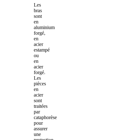
Les
bras
sont
en
aluminium
forgé,
en
acier
estampé
ou
en
acier
forgé.
Les
pièces
en
acier
sont
traitées
par
cataphorèse
pour
assurer
une
protection