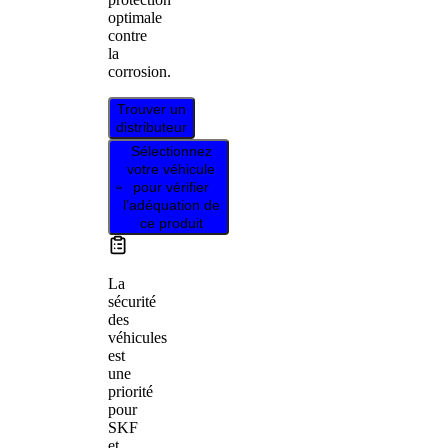
optimale
contre
la
corrosion.
Trouver un
distributeur
Sélectionnez
votre véhicule
pour vérifier
l’adéquation de
ce produit
La
sécurité
des
véhicules
est
une
priorité
pour
SKF
et