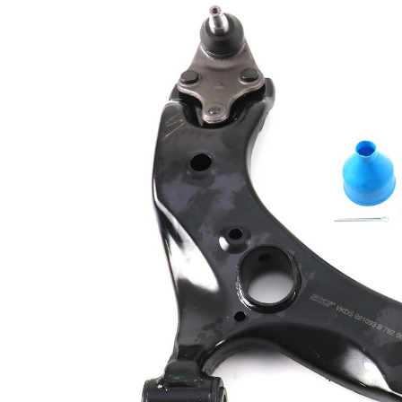
Informations produit
Propriété
Valeur
barre
Type de bras
oscillant
oscillant
transversal
Article
avec
complémentaire/Info
graisse
complémentaire
synthétique
Article
avec rotule
complémentaire /
de
Info complémentaire
suspension
2
Numéro d'article en
VKDS
paire
821094 B