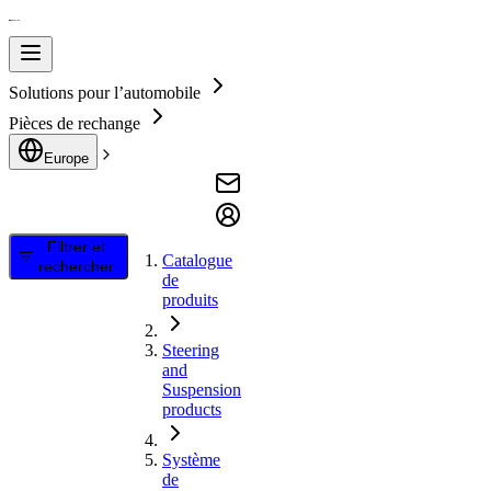
Solutions pour l’automobile
Pièces de rechange
Europe
Filtrer et
Catalogue
rechercher
de
produits
Steering
and
Suspension
products
Système
de