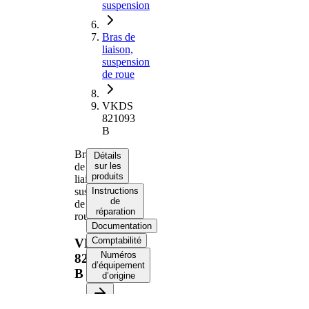
suspension
Bras de
liaison,
suspension
de roue
VKDS
821093
B
Bras
Détails
de
sur les
produits
liaison,
suspension
Instructions
de
de
réparation
roue
Documentation
Comptabilité
VKDS
Numéros
821093
d’équipement
B
d’origine