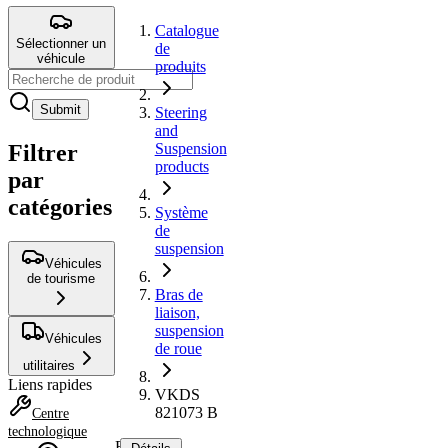
Catalogue
Sélectionner un
de
véhicule
produits
Submit
Steering
and
Filtrer
Suspension
products
par
catégories
Système
de
suspension
Véhicules
de tourisme
Bras de
liaison,
suspension
Véhicules
de roue
utilitaires
Liens rapides
VKDS
821073 B
Centre
technologique
Bras