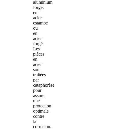
aluminium
forgé,
en
acier
estampé
ou
en
acier
forgé.
Les
pièces
en
acier
sont
traitées
par
cataphorèse
pour
assurer
une
protection
optimale
contre
la
corrosion.