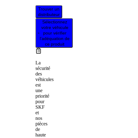
Trouver un
distributeur
Sélectionnez
votre véhicule
pour vérifier
l’adéquation de
ce produit
La
sécurité
des
véhicules
est
une
priorité
pour
SKF
et
nos
pièces
de
haute