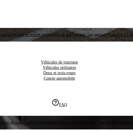
i rigoureux que la course automobile de haut niveau, qui permet de mettre à l'é
Véhicules de tourisme
Véhicules utilitaires
Deux et trois-roues
Course automobile
FAQ
hange de haute qualité disponibles partout dans le monde. Trouvez des pièces p