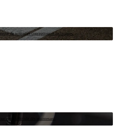
preuve de nouvelles conceptions et techniques.
our votre véhicule dès maintenant.