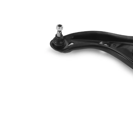
oscillant
transversal
Article
complémentaire
avec rotule
/ Info
de
complémentaire
suspension
2
Numéro
VKDS
d'article en
821007 B
paire