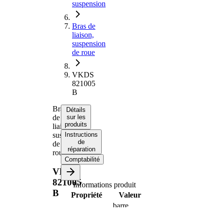
suspension
Bras de
liaison,
suspension
de roue
VKDS
821005
B
Bras
Détails
de
sur les
produits
liaison,
suspension
Instructions
de
de
réparation
roue
Comptabilité
VKDS
821005
Informations produit
B
Propriété
Valeur
barre
Type de bras
oscillant