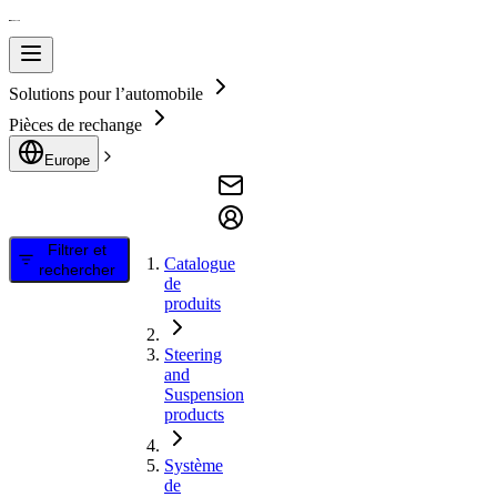
Solutions pour l’automobile
Pièces de rechange
Europe
Filtrer et
Catalogue
rechercher
de
produits
Steering
and
Suspension
products
Système
de