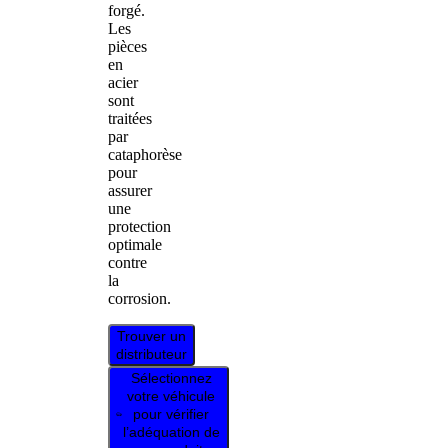
forgé.
Les
pièces
en
acier
sont
traitées
par
cataphorèse
pour
assurer
une
protection
optimale
contre
la
corrosion.
Trouver un
distributeur
Sélectionnez
votre véhicule
pour vérifier
l’adéquation de