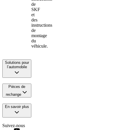
de
SKF
et
des
instructions
de
montage
du
véhicule.
Solutions pour
l’automobile
Pièces de
rechange
En savoir plus
Suivez-nous