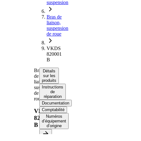
suspension
Bras de
liaison,
suspension
de roue
VKDS
820001
B
Bras
Détails
de
sur les
produits
liaison,
suspension
Instructions
de
de
réparation
roue
Documentation
Comptabilité
VKDS
Numéros
820001
d’équipement
B
d’origine