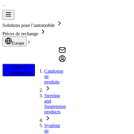
Solutions pour l’automobile
Pièces de rechange
Europe
Filtrer et
Catalogue
rechercher
de
produits
Steering
and
Suspension
products
Système
de