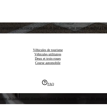
i rigoureux que la course automobile de haut niveau, qui permet de mettre à l'é
Véhicules de tourisme
Véhicules utilitaires
Deux et trois-roues
Course automobile
FAQ
hange de haute qualité disponibles partout dans le monde. Trouvez des pièces p