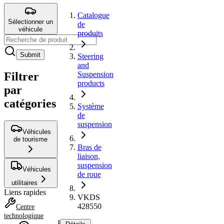
Catalogue
Sélectionner un
de
véhicule
produits
Submit
Steering
and
Filtrer
Suspension
products
par
catégories
Système
de
suspension
Véhicules
de tourisme
Bras de
liaison,
suspension
Véhicules
de roue
utilitaires
Liens rapides
VKDS
428550
Centre
technologique
Bras