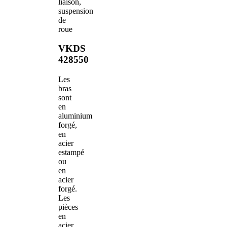
liaison,
suspension
de
roue
VKDS
428550
Les
bras
sont
en
aluminium
forgé,
en
acier
estampé
ou
en
acier
forgé.
Les
pièces
en
acier