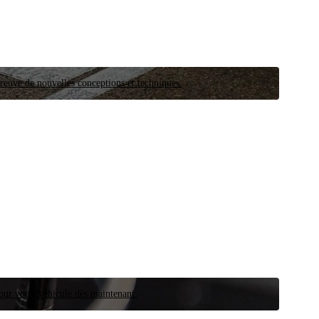
preuve de nouvelles conceptions et techniques.
our votre véhicule dès maintenant.