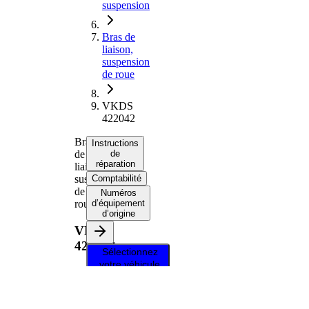
suspension
Bras de
liaison,
suspension
de roue
VKDS
422042
Bras
Instructions
de
de
réparation
liaison,
suspension
Comptabilité
de
Numéros
roue
d’équipement
d’origine
VKDS
422042
Sélectionnez
votre véhicule
pour obtenir
des instructions
de réparation