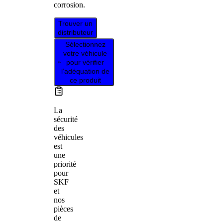
corrosion.
Trouver un
distributeur
Sélectionnez
votre véhicule
pour vérifier
l’adéquation de
ce produit
La
sécurité
des
véhicules
est
une
priorité
pour
SKF
et
nos
pièces
de