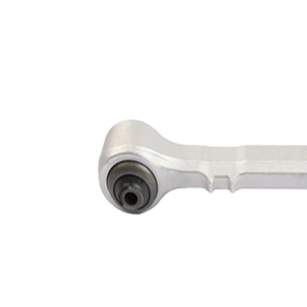
Type de bras
oscillant
oscillant
transversal
Article
avec
complémentaire/Info
graisse
complémentaire
synthétique
Article
avec rotule
complémentaire /
de
Info complémentaire
suspension
2
Numéro d'article en
VKDS
paire
328603 B