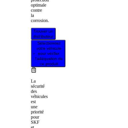
optimale
contre
la
corrosion.
Trouver un
distributeur
Sélectionnez
votre véhicule
pour vérifier
l’adéquation de
ce produit
La
sécurité
des
véhicules
est
une
priorité
pour
SKF
et