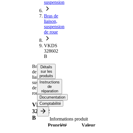
suspension
Bras de
liaison,
suspension
de roue
VKDS
328602
B
Bras
Détails
de
sur les
produits
liaison,
suspension
Instructions
de
de
réparation
roue
Documentation
Comptabilité
VKDS
328602
B
Informations produit
Propriété
Valeur
barre