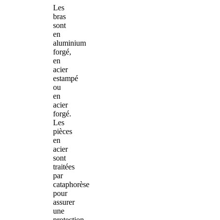
Les
bras
sont
en
aluminium
forgé,
en
acier
estampé
ou
en
acier
forgé.
Les
pièces
en
acier
sont
traitées
par
cataphorèse
pour
assurer
une
protection