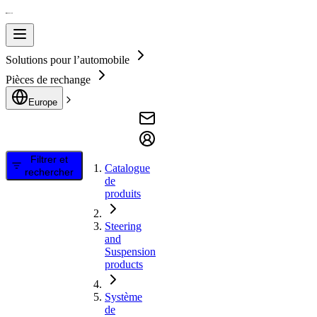
Solutions pour l’automobile
Pièces de rechange
Europe
Filtrer et
Catalogue
rechercher
de
produits
Steering
and
Suspension
products
Système
de