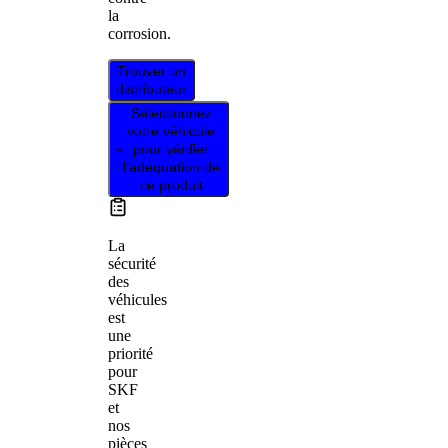
la
corrosion.
Trouver un
distributeur
Sélectionnez
votre véhicule
pour vérifier
l’adéquation de
ce produit
La
sécurité
des
véhicules
est
une
priorité
pour
SKF
et
nos
pièces