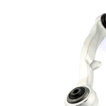
Informations produit
Propriété
Valeur
Longueur
298 mm
M14 x 1,5
Filetage extérieur
mm
barre
Type de bras
oscillant
oscillant
transversal
Article
avec
complémentaire/Info
graisse
complémentaire
synthétique
Numéro d'article en
VKDS
paire
328579 B