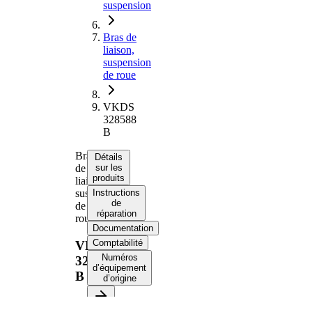
suspension
Bras de
liaison,
suspension
de roue
VKDS
328588
B
Bras
Détails
de
sur les
produits
liaison,
suspension
Instructions
de
de
réparation
roue
Documentation
Comptabilité
VKDS
Numéros
328588
d’équipement
B
d’origine