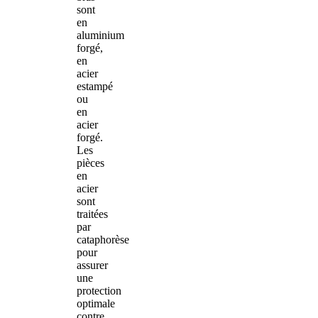
sont
en
aluminium
forgé,
en
acier
estampé
ou
en
acier
forgé.
Les
pièces
en
acier
sont
traitées
par
cataphorèse
pour
assurer
une
protection
optimale
contre