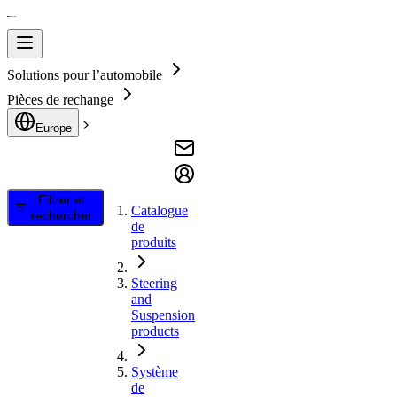
Solutions pour l’automobile
Pièces de rechange
Europe
Filtrer et
Catalogue
rechercher
de
produits
Steering
and
Suspension
products
Système
de