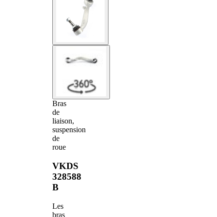
Bras
de
liaison,
suspension
de
roue
VKDS
328588
B
Les
bras