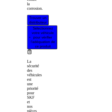
la
corrosion.
Trouver un
distributeur
Sélectionnez
votre véhicule
pour vérifier
l’adéquation de
ce produit
La
sécurité
des
véhicules
est
une
priorité
pour
SKF
et
nos
pièces