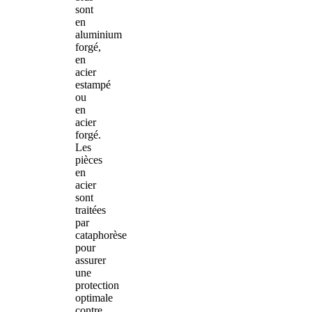
sont
en
aluminium
forgé,
en
acier
estampé
ou
en
acier
forgé.
Les
pièces
en
acier
sont
traitées
par
cataphorèse
pour
assurer
une
protection
optimale
contre