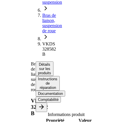
suspension
Bras de
liaison,
suspension
de roue
VKDS
328582
B
Bras
Détails
de
sur les
produits
liaison,
suspension
Instructions
de
de
réparation
roue
Documentation
Comptabilité
VKDS
328582
B
Informations produit
Propriété
Valeur
barre