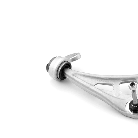
Type de bras
oscillant
oscillant
transversal
Article
avec
complémentaire/Info
graisse
complémentaire
synthétique
Numéro d'article en
VKDS
paire
328581 B