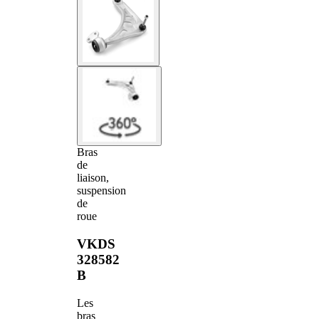
Bras
de
liaison,
suspension
de
roue
VKDS
328582
B
Les
bras