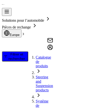
Solutions pour l’automobile
Pièces de rechange
Europe
Filtrer et
Catalogue
rechercher
de
produits
Steering
and
Suspension
products
Système
de