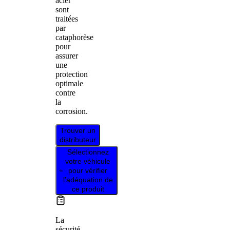
acier
sont
traitées
par
cataphorèse
pour
assurer
une
protection
optimale
contre
la
corrosion.
Trouver un
distributeur
Sélectionnez
votre véhicule
pour vérifier
l’adéquation de
ce produit
La
sécurité