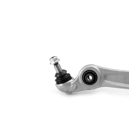
Diamètre de
15,2 mm
l'alésage
barre
Type de bras
oscillant
oscillant
transversal
Article
avec
complémentaire/Info
graisse
complémentaire
synthétique
Article
avec rotule
complémentaire /
de
Info complémentaire
suspension
2
Taraudage/Filetage
M16 x 1,5
1
Numéro d'article en
VKDS
paire
328544 B