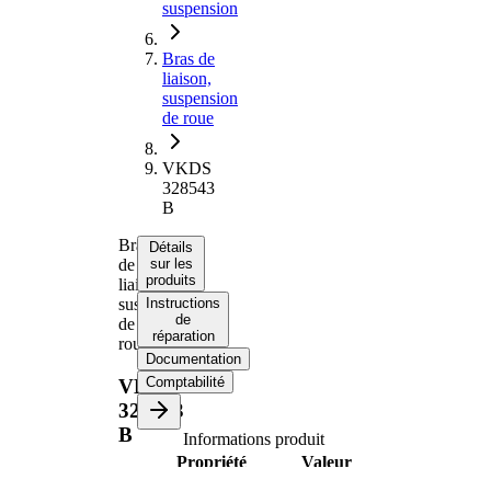
suspension
Bras de
liaison,
suspension
de roue
VKDS
328543
B
Bras
Détails
de
sur les
produits
liaison,
suspension
Instructions
de
de
réparation
roue
Documentation
Comptabilité
VKDS
328543
B
Informations produit
Propriété
Valeur
Longueur
320 mm