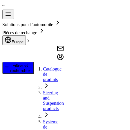
Solutions pour l’automobile
Pièces de rechange
Europe
Filtrer et
Catalogue
rechercher
de
produits
Steering
and
Suspension
products
Système
de