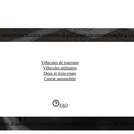
i rigoureux que la course automobile de haut niveau, qui permet de mettre à l'é
Véhicules de tourisme
Véhicules utilitaires
Deux et trois-roues
Course automobile
FAQ
hange de haute qualité disponibles partout dans le monde. Trouvez des pièces p