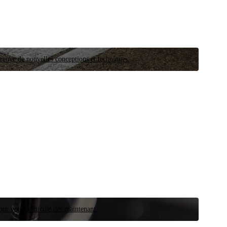
preuve de nouvelles conceptions et techniques.
our votre véhicule dès maintenant.