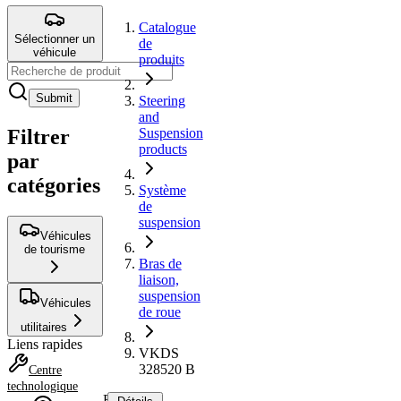
Catalogue
Sélectionner un
de
véhicule
produits
Submit
Steering
and
Filtrer
Suspension
products
par
catégories
Système
de
suspension
Véhicules
de tourisme
Bras de
liaison,
suspension
Véhicules
de roue
utilitaires
Liens rapides
VKDS
328520 B
Centre
technologique
Bras