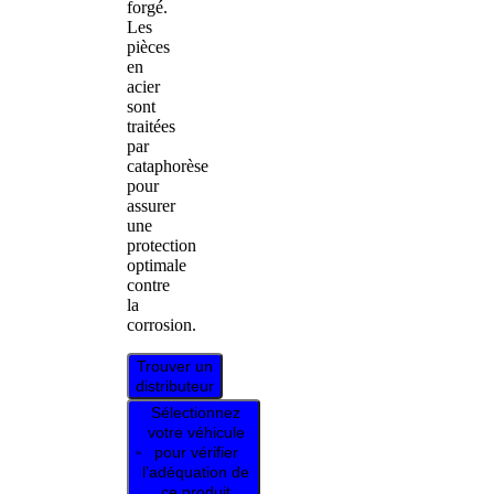
forgé.
Les
pièces
en
acier
sont
traitées
par
cataphorèse
pour
assurer
une
protection
optimale
contre
la
corrosion.
Trouver un
distributeur
Sélectionnez
votre véhicule
pour vérifier
l’adéquation de
ce produit