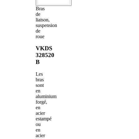
Bras
de
liaison,
suspension
de
roue
VKDS
328520
B
Les
bras
sont
en
aluminium
forgé,
en
acier
estampé
ou
en
acier