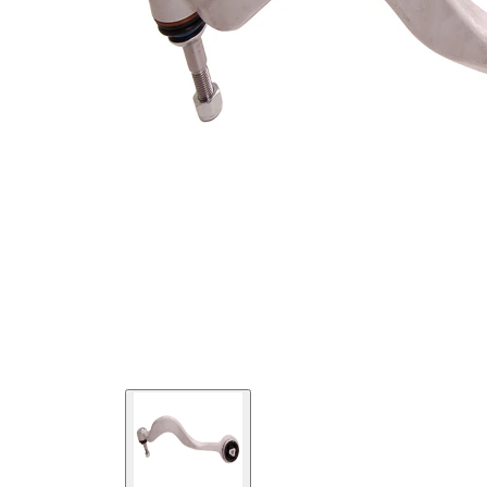
Numéro d'article en
VKDS
paire
328521 B