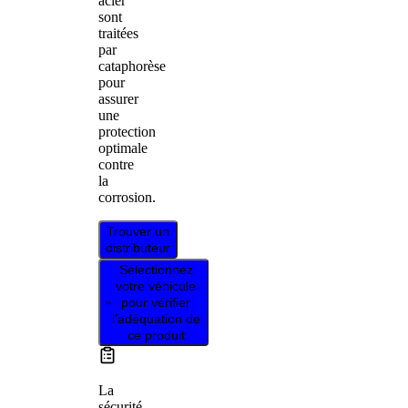
acier
sont
traitées
par
cataphorèse
pour
assurer
une
protection
optimale
contre
la
corrosion.
Trouver un
distributeur
Sélectionnez
votre véhicule
pour vérifier
l’adéquation de
ce produit
La
sécurité