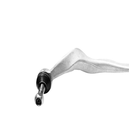
Informations produit
Propriété
Valeur
Longueur
426 mm
Diamètre de
13,2 mm
l'alésage
barre
Type de bras
oscillant
oscillant
transversal
Article
avec
complémentaire/Info
graisse
complémentaire
synthétique
Article
avec rotule
complémentaire /
de
Info complémentaire
suspension
2
Taraudage/Filetage
M14 x 1,5
1
Numéro d'article en
VKDS
paire
328509 B