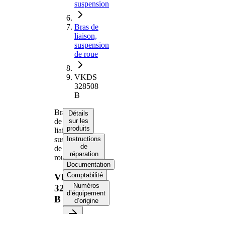
suspension
Bras de
liaison,
suspension
de roue
VKDS
328508
B
Bras
Détails
de
sur les
produits
liaison,
suspension
Instructions
de
de
réparation
roue
Documentation
Comptabilité
VKDS
Numéros
328508
d’équipement
B
d’origine