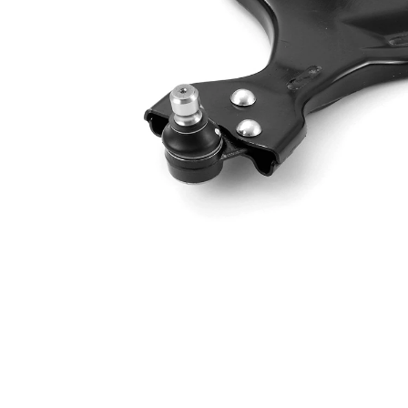
de
Info complémentaire
suspension
2
Forme de bras
Bras
oscillant
triangulaire
Numéro d'article en
VKDS
paire
328070 B