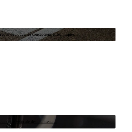
preuve de nouvelles conceptions et techniques.
our votre véhicule dès maintenant.