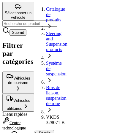
Catalogue
Sélectionner un
de
véhicule
produits
Submit
Steering
and
Filtrer
Suspension
products
par
catégories
Système
de
suspension
Véhicules
de tourisme
Bras de
liaison,
suspension
Véhicules
de roue
utilitaires
Liens rapides
VKDS
328071 B
Centre
technologique
Bras