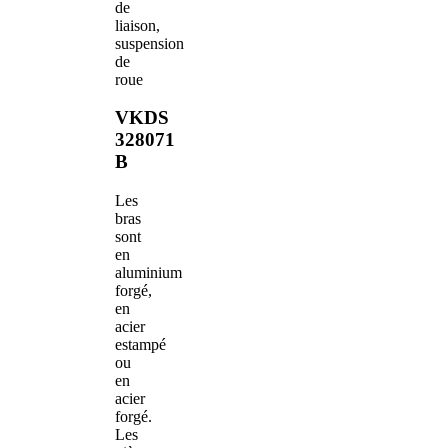
de
liaison,
suspension
de
roue
VKDS
328071
B
Les
bras
sont
en
aluminium
forgé,
en
acier
estampé
ou
en
acier
forgé.
Les