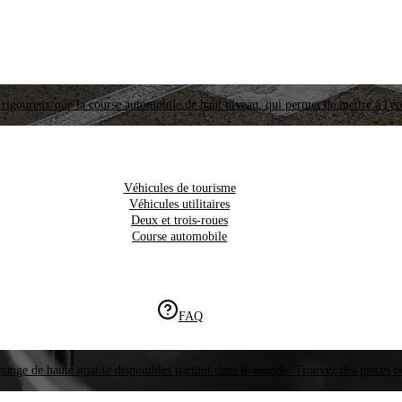
i rigoureux que la course automobile de haut niveau, qui permet de mettre à l'é
Véhicules de tourisme
Véhicules utilitaires
Deux et trois-roues
Course automobile
FAQ
hange de haute qualité disponibles partout dans le monde. Trouvez des pièces p