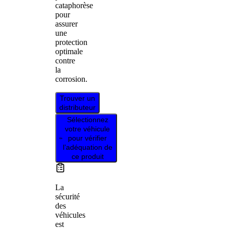
cataphorèse
pour
assurer
une
protection
optimale
contre
la
corrosion.
Trouver un
distributeur
Sélectionnez
votre véhicule
pour vérifier
l’adéquation de
ce produit
La
sécurité
des
véhicules
est