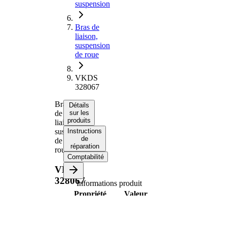
suspension
Bras de
liaison,
suspension
de roue
VKDS
328067
Bras
Détails
de
sur les
produits
liaison,
suspension
Instructions
de
de
réparation
roue
Comptabilité
VKDS
328067
Informations produit
Propriété
Valeur
Écartement des
trous
252
1/Ecartement