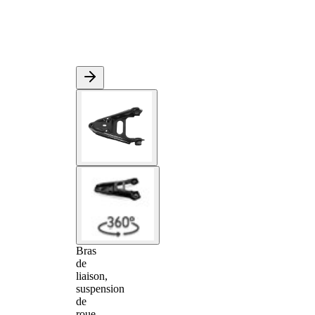
Bras
de
liaison,
suspension
de
roue