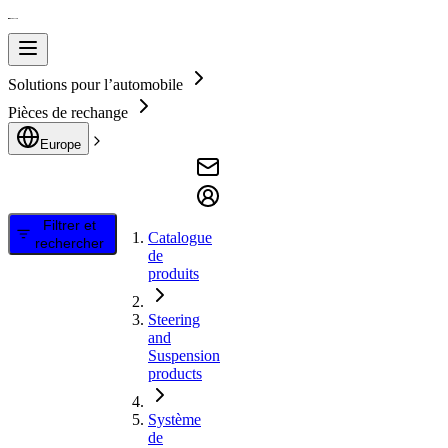
Solutions pour l’automobile
Pièces de rechange
Europe
Filtrer et
Catalogue
rechercher
de
produits
Steering
and
Suspension
products
Système
de