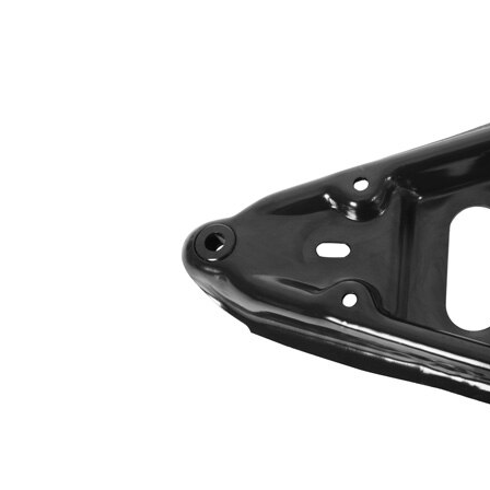
des trous 2
barre
Type de bras
oscillant
oscillant
transversal
Article
complémentaire
sans rotule
/ Info
de
complémentaire
suspension
2
Forme de bras
Bras
oscillant
triangulaire