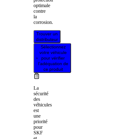
optimale
contre
la
corrosion.
Trouver un
distributeur
Sélectionnez
votre véhicule
pour vérifier
l’adéquation de
ce produit
La
sécurité
des
véhicules
est
une
priorité
pour
SKF
et