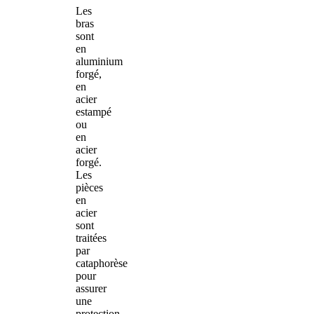
Les
bras
sont
en
aluminium
forgé,
en
acier
estampé
ou
en
acier
forgé.
Les
pièces
en
acier
sont
traitées
par
cataphorèse
pour
assurer
une
protection