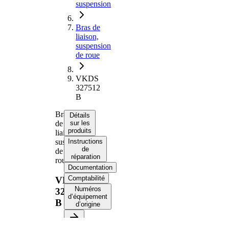
suspension
Bras de
liaison,
suspension
de roue
VKDS
327512
B
Bras
Détails
de
sur les
produits
liaison,
suspension
Instructions
de
de
réparation
roue
Documentation
Comptabilité
VKDS
Numéros
327512
d’équipement
B
d’origine