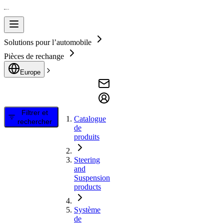
Solutions pour l’automobile
Pièces de rechange
Europe
Filtrer et
Catalogue
rechercher
de
produits
Steering
and
Suspension
products
Système
de