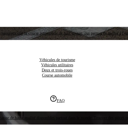
i rigoureux que la course automobile de haut niveau, qui permet de mettre à l'é
Véhicules de tourisme
Véhicules utilitaires
Deux et trois-roues
Course automobile
FAQ
hange de haute qualité disponibles partout dans le monde. Trouvez des pièces p