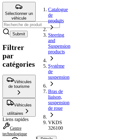
Catalogue
Sélectionner un
de
véhicule
produits
Submit
Steering
and
Filtrer
Suspension
products
par
catégories
Système
de
suspension
Véhicules
de tourisme
Bras de
liaison,
suspension
Véhicules
de roue
utilitaires
Liens rapides
VKDS
326100
Centre
technologique
Bras