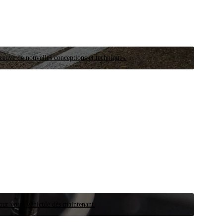
preuve de nouvelles conceptions et techniques.
our votre véhicule dès maintenant.