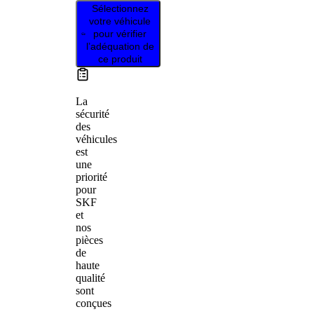
Sélectionnez
votre véhicule
pour vérifier
l’adéquation de
ce produit
La
sécurité
des
véhicules
est
une
priorité
pour
SKF
et
nos
pièces
de
haute
qualité
sont
conçues