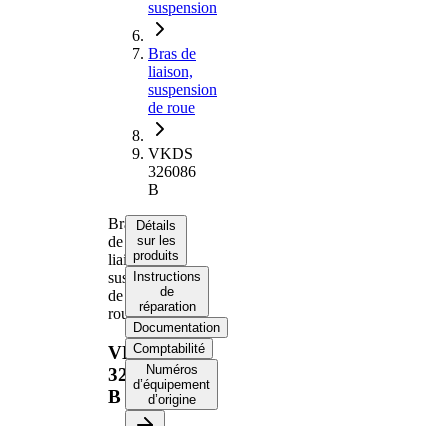
suspension
Bras de
liaison,
suspension
de roue
VKDS
326086
B
Bras
Détails
de
sur les
produits
liaison,
suspension
Instructions
de
de
réparation
roue
Documentation
Comptabilité
VKDS
Numéros
326086
d’équipement
B
d’origine