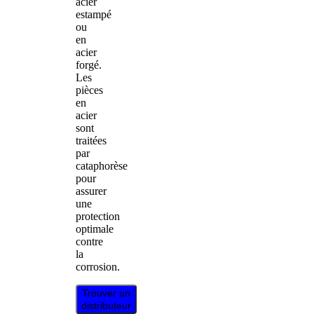
acier
estampé
ou
en
acier
forgé.
Les
pièces
en
acier
sont
traitées
par
cataphorèse
pour
assurer
une
protection
optimale
contre
la
corrosion.
Trouver un
distributeur