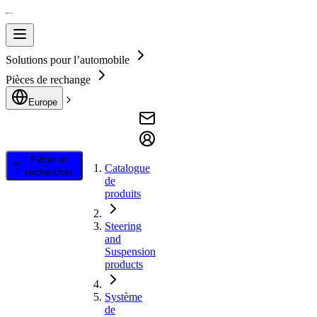
Solutions pour l’automobile
Pièces de rechange
Europe
Filtrer et
Catalogue
rechercher
de
produits
Steering
and
Suspension
products
Système
de