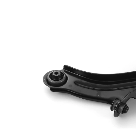
Informations produit
Propriété
Valeur
Essieu
Côté d'assemblage
avant
gauche
Écartement des
trous 1/Ecartement
257
des trous 2
barre
Type de bras
oscillant
oscillant
transversal
Article
avec
complémentaire/Info
graisse
complémentaire
synthétique
Article
avec rotule
complémentaire /
de
Info complémentaire
suspension
2
Numéro d'article en
VKDS
paire
326087 B