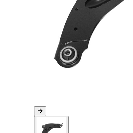
Taraudage/Filetage
M16 x 1,5
1
Forme de bras
Bras
oscillant
triangulaire
Numéro d'article en
VKDS
paire
326063 B