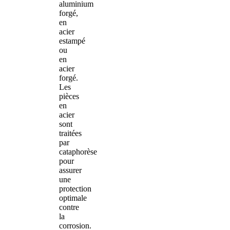
aluminium
forgé,
en
acier
estampé
ou
en
acier
forgé.
Les
pièces
en
acier
sont
traitées
par
cataphorèse
pour
assurer
une
protection
optimale
contre
la
corrosion.