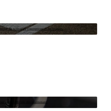
preuve de nouvelles conceptions et techniques.
our votre véhicule dès maintenant.