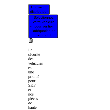
Trouver un
distributeur
Sélectionnez
votre véhicule
pour vérifier
l’adéquation de
ce produit
La
sécurité
des
véhicules
est
une
priorité
pour
SKF
et
nos
pièces
de
haute