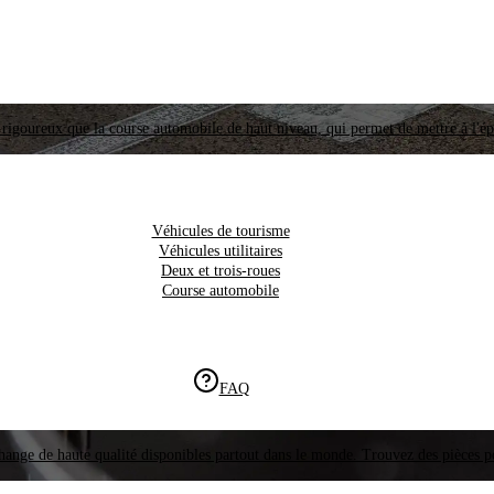
i rigoureux que la course automobile de haut niveau, qui permet de mettre à l'é
Véhicules de tourisme
Véhicules utilitaires
Deux et trois-roues
Course automobile
FAQ
hange de haute qualité disponibles partout dans le monde. Trouvez des pièces p