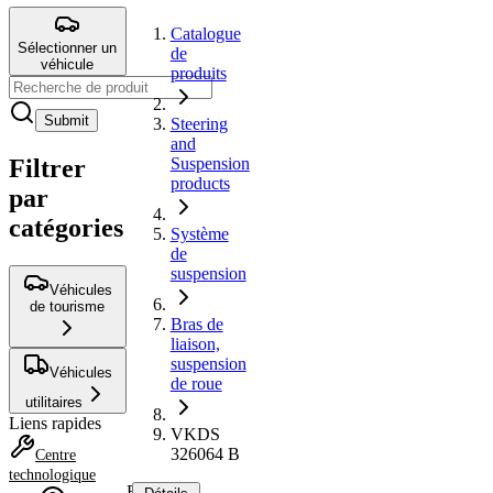
Catalogue
Sélectionner un
de
véhicule
produits
Submit
Steering
and
Filtrer
Suspension
products
par
catégories
Système
de
suspension
Véhicules
de tourisme
Bras de
liaison,
suspension
Véhicules
de roue
utilitaires
Liens rapides
VKDS
326064 B
Centre
technologique
Bras