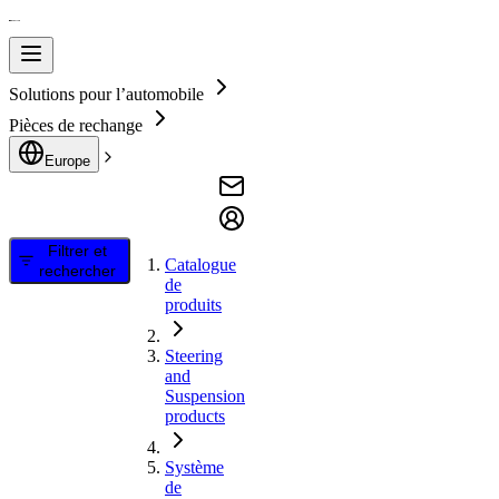
Solutions pour l’automobile
Pièces de rechange
Europe
Filtrer et
Catalogue
rechercher
de
produits
Steering
and
Suspension
products
Système
de