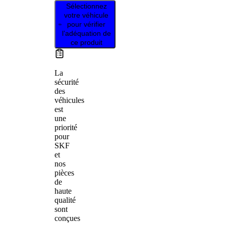
Sélectionnez
votre véhicule
pour vérifier
l’adéquation de
ce produit
La
sécurité
des
véhicules
est
une
priorité
pour
SKF
et
nos
pièces
de
haute
qualité
sont
conçues