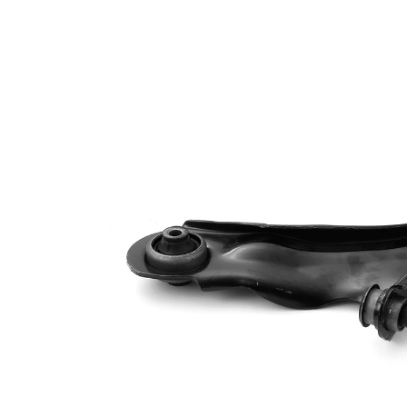
Informations produit
Propriété
Valeur
barre
Type de bras
oscillant
oscillant
transversal
Article
avec
complémentaire/Info
graisse
complémentaire
synthétique
Article
avec rotule
complémentaire /
de
Info complémentaire
suspension
2
Forme de bras
Bras
oscillant
triangulaire
Numéro d'article en
VKDS
paire
326048 B