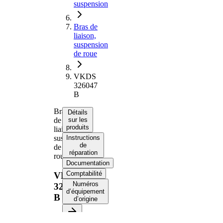
suspension
Bras de
liaison,
suspension
de roue
VKDS
326047
B
Bras
Détails
de
sur les
produits
liaison,
suspension
Instructions
de
de
réparation
roue
Documentation
Comptabilité
VKDS
Numéros
326047
d’équipement
B
d’origine