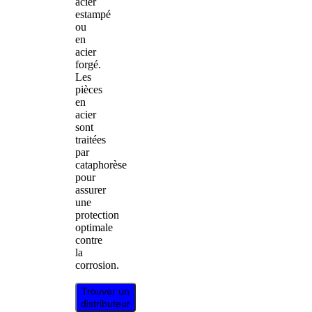
acier
estampé
ou
en
acier
forgé.
Les
pièces
en
acier
sont
traitées
par
cataphorèse
pour
assurer
une
protection
optimale
contre
la
corrosion.
Trouver un
distributeur