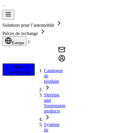
Solutions pour l’automobile
Pièces de rechange
Europe
Filtrer et
Catalogue
rechercher
de
produits
Steering
and
Suspension
products
Système
de