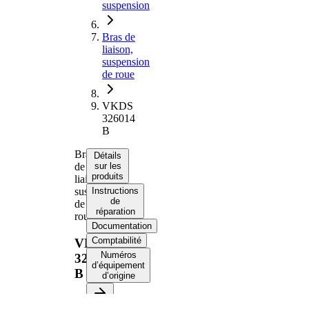
suspension
Bras de
liaison,
suspension
de roue
VKDS
326014
B
Bras
Détails
de
sur les
produits
liaison,
suspension
Instructions
de
de
réparation
roue
Documentation
Comptabilité
VKDS
Numéros
326014
d’équipement
B
d’origine