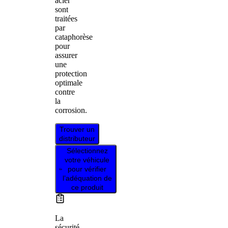
acier
sont
traitées
par
cataphorèse
pour
assurer
une
protection
optimale
contre
la
corrosion.
Trouver un
distributeur
Sélectionnez
votre véhicule
pour vérifier
l’adéquation de
ce produit
La
sécurité