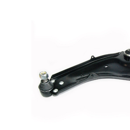
Informations produit
Propriété
Valeur
barre
Type de bras
oscillant
oscillant
transversal
Article
avec
complémentaire/Info
graisse
complémentaire
synthétique
Article
avec rotule
complémentaire /
de
Info complémentaire
suspension
2
Forme de bras
Bras
oscillant
triangulaire
Numéro d'article en
VKDS
paire
326015 B