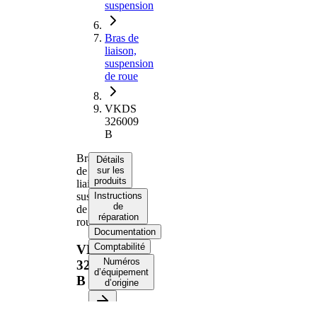
suspension
Bras de
liaison,
suspension
de roue
VKDS
326009
B
Bras
Détails
de
sur les
produits
liaison,
suspension
Instructions
de
de
réparation
roue
Documentation
Comptabilité
VKDS
Numéros
326009
d’équipement
B
d’origine