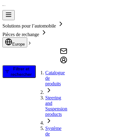
Solutions pour l’automobile
Pièces de rechange
Europe
Filtrer et
Catalogue
rechercher
de
produits
Steering
and
Suspension
products
Système
de