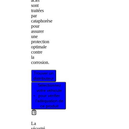
acier
sont
traitées
par
cataphorèse
pour
assurer
une
protection
optimale
contre
la
corrosion.
Trouver un
distributeur
Sélectionnez
votre véhicule
pour vérifier
l’adéquation de
ce produit
La
sécurité