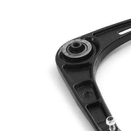
Informations produit
Propriété
Valeur
barre
Type de bras
oscillant
oscillant
transversal
Article
avec
complémentaire/Info
graisse
complémentaire
synthétique
Article
avec rotule
complémentaire /
de
Info complémentaire
suspension
2
Forme de bras
Bras
oscillant
triangulaire
Numéro d'article en
VKDS
paire
326010 B