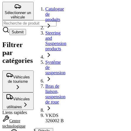
Catalogue
Sélectionner un
de
véhicule
produits
Submit
Steering
and
Filtrer
Suspension
products
par
catégories
Système
de
suspension
Véhicules
de tourisme
Bras de
liaison,
suspension
Véhicules
de roue
utilitaires
Liens rapides
VKDS
326002 B
Centre
technologique
Bras