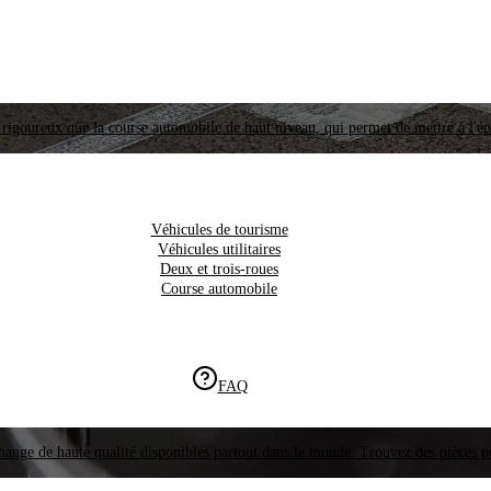
i rigoureux que la course automobile de haut niveau, qui permet de mettre à l'é
Véhicules de tourisme
Véhicules utilitaires
Deux et trois-roues
Course automobile
FAQ
hange de haute qualité disponibles partout dans le monde. Trouvez des pièces p