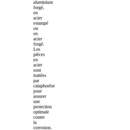
aluminium
forgé,
en
acier
estampé
ou
en
acier
forgé.
Les
pièces
en
acier
sont
traitées
par
cataphorèse
pour
assurer
une
protection
optimale
contre
la
corrosion.