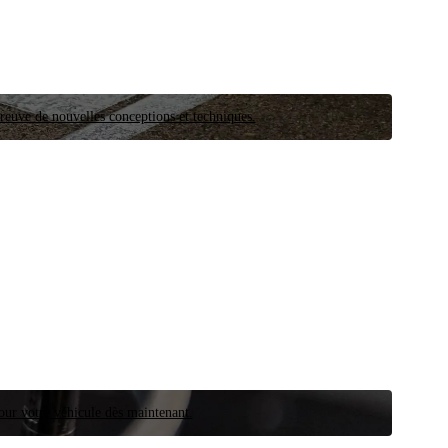
preuve de nouvelles conceptions et techniques.
our votre véhicule dès maintenant.