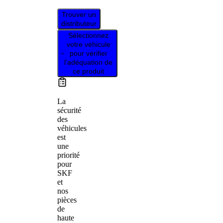
Trouver un
distributeur
Sélectionnez
votre véhicule
pour vérifier
l’adéquation de
ce produit
La
sécurité
des
véhicules
est
une
priorité
pour
SKF
et
nos
pièces
de
haute