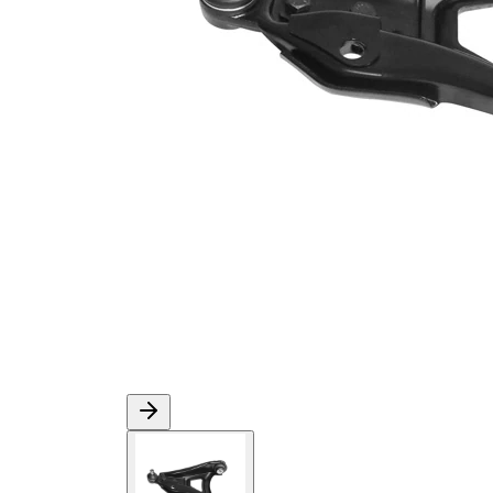
Article
avec rotule
complémentaire /
de
Info complémentaire
suspension
2
Forme de bras
Bras
oscillant
triangulaire
Numéro d'article en
VKDS
paire
326003 B