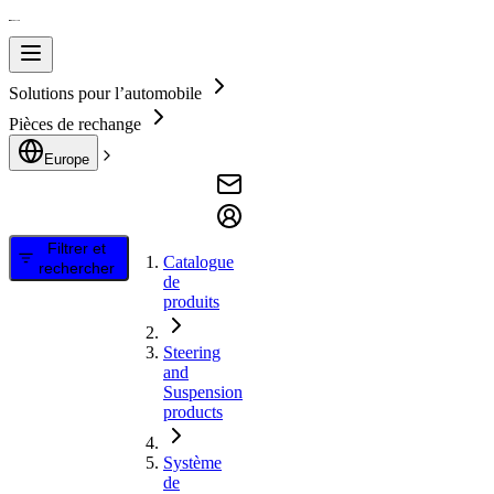
Solutions pour l’automobile
Pièces de rechange
Europe
Filtrer et
Catalogue
rechercher
de
produits
Steering
and
Suspension
products
Système
de