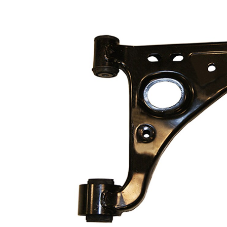
Informations produit
Propriété
Valeur
Longueur
432 mm
barre
Type de bras
oscillant
oscillant
transversal
Article
avec
complémentaire/Info
graisse
complémentaire
synthétique
Article
avec rotule
complémentaire /
de
Info complémentaire
suspension
2
Forme de bras
Bras
oscillant
triangulaire
Numéro d'article en
VKDS
paire
325026 B