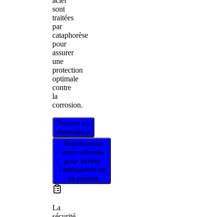
acier
sont
traitées
par
cataphorèse
pour
assurer
une
protection
optimale
contre
la
corrosion.
Trouver un
distributeur
Sélectionnez
votre véhicule
pour vérifier
l’adéquation de
ce produit
La
sécurité