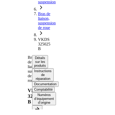
suspension
Bras de
liaison,
suspension
de roue
VKDS
325025
B
Bras
Détails
de
sur les
produits
liaison,
suspension
Instructions
de
de
réparation
roue
Documentation
Comptabilité
VKDS
Numéros
325025
d’équipement
B
d’origine