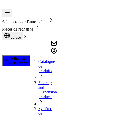
Solutions pour l’automobile
Pièces de rechange
Europe
Filtrer et
Catalogue
rechercher
de
produits
Steering
and
Suspension
products
Système
de