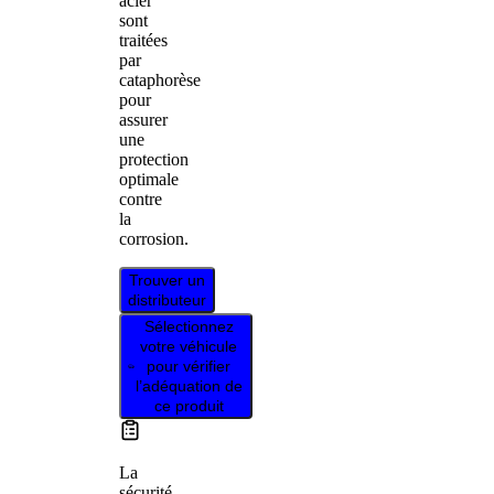
acier
sont
traitées
par
cataphorèse
pour
assurer
une
protection
optimale
contre
la
corrosion.
Trouver un
distributeur
Sélectionnez
votre véhicule
pour vérifier
l’adéquation de
ce produit
La
sécurité