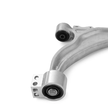
Propriété
Valeur
barre
Type de bras
oscillant
oscillant
transversal
Article
complémentaire
avec rotule
/ Info
de
complémentaire
suspension
2
Numéro
VKDS
d'article en
325011 B
paire