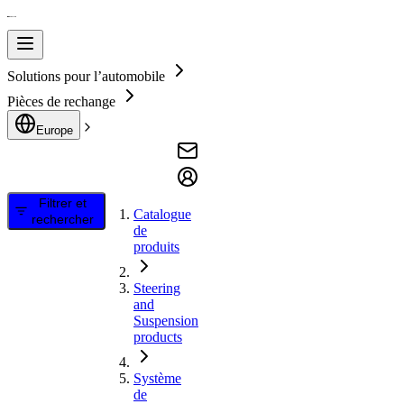
Solutions pour l’automobile
Pièces de rechange
Europe
Filtrer et
Catalogue
rechercher
de
produits
Steering
and
Suspension
products
Système
de