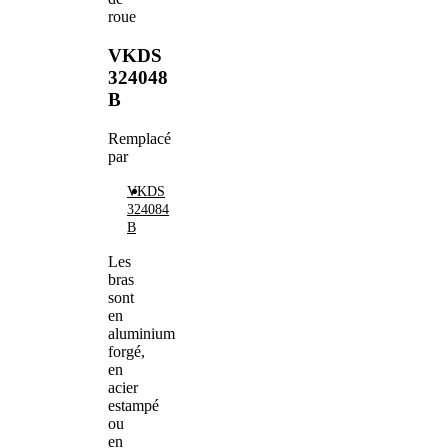
roue
VKDS
324048
B
Remplacé
par
VKDS
324084
B
Les
bras
sont
en
aluminium
forgé,
en
acier
estampé
ou
en