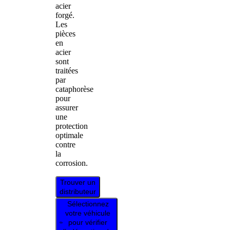
acier
forgé.
Les
pièces
en
acier
sont
traitées
par
cataphorèse
pour
assurer
une
protection
optimale
contre
la
corrosion.
Trouver un
distributeur
Sélectionnez
votre véhicule
pour vérifier