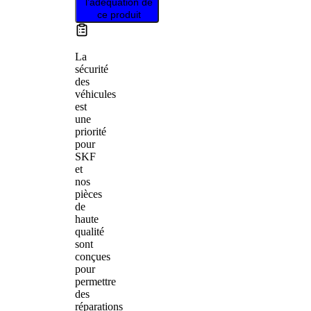
l’adéquation de
ce produit
La
sécurité
des
véhicules
est
une
priorité
pour
SKF
et
nos
pièces
de
haute
qualité
sont
conçues
pour
permettre
des
réparations