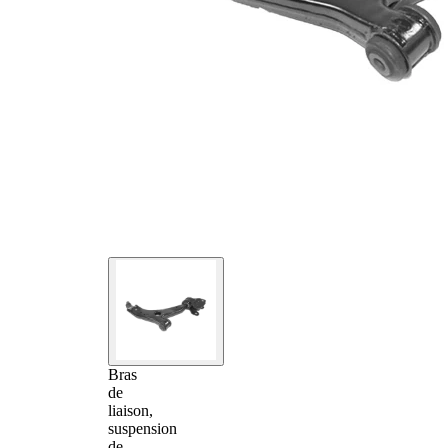
Bras
de
liaison,
suspension
de