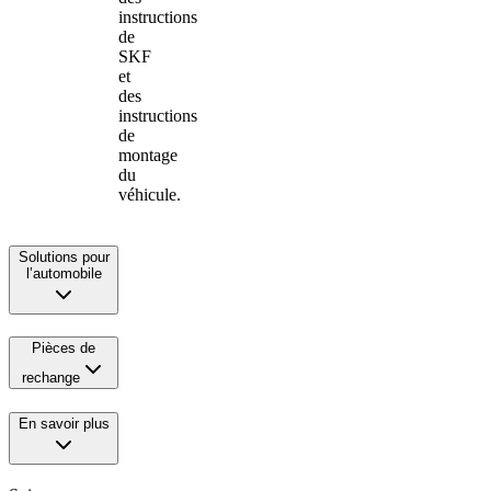
instructions
de
SKF
et
des
instructions
de
montage
du
véhicule.
Solutions pour
l’automobile
Pièces de
rechange
En savoir plus