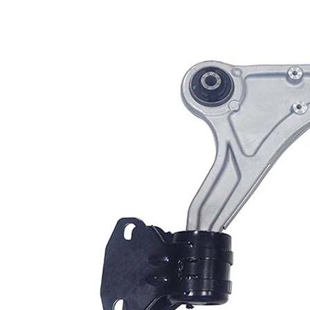
Informations produit
Propriété
Valeur
Longueur
502 mm
barre
Type de bras
oscillant
oscillant
transversal
Article
avec
complémentaire/Info
graisse
complémentaire
synthétique
Article
avec rotule
complémentaire /
de
Info complémentaire
suspension
2
Numéro d'article en
VKDS
paire
324036 B