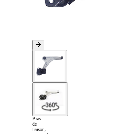
Bras
de
liaison,