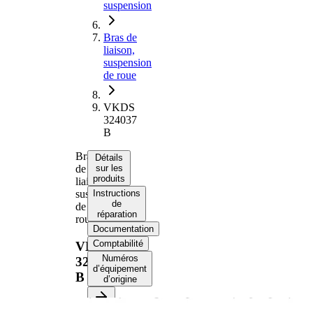
suspension
Bras de
liaison,
suspension
de roue
VKDS
324037
B
Bras
Détails
de
sur les
produits
liaison,
suspension
Instructions
de
de
réparation
roue
Documentation
Comptabilité
VKDS
Numéros
324037
d’équipement
B
d’origine