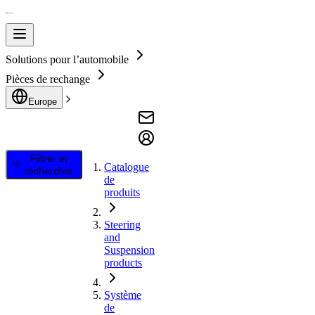
Solutions pour l’automobile
Pièces de rechange
Europe
Filtrer et
Catalogue
rechercher
de
produits
Steering
and
Suspension
products
Système
de