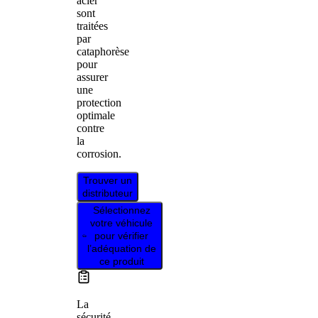
acier
sont
traitées
par
cataphorèse
pour
assurer
une
protection
optimale
contre
la
corrosion.
Trouver un
distributeur
Sélectionnez
votre véhicule
pour vérifier
l’adéquation de
ce produit
La
sécurité