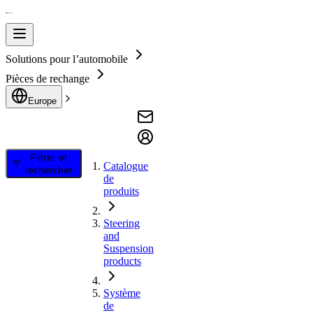
Solutions pour l’automobile
Pièces de rechange
Europe
Filtrer et
Catalogue
rechercher
de
produits
Steering
and
Suspension
products
Système
de