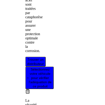
acier
sont
traitées
par
cataphorèse
pour
assurer
une
protection
optimale
contre
la
corrosion.
Trouver un
distributeur
Sélectionnez
votre véhicule
pour vérifier
l’adéquation de
ce produit
La
sécurité