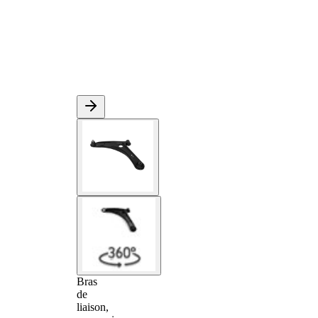
Bras
de
liaison,