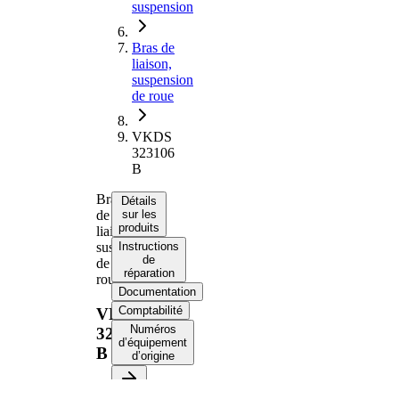
suspension
Bras de
liaison,
suspension
de roue
VKDS
323106
B
Bras
Détails
de
sur les
produits
liaison,
suspension
Instructions
de
de
réparation
roue
Documentation
Comptabilité
VKDS
Numéros
323106
d’équipement
B
d’origine