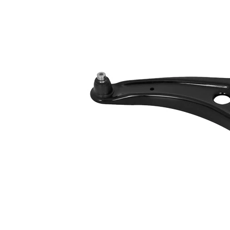
Informations produit
Propriété
Valeur
Diamètre intérieur
14,2 mm
barre
Type de bras
oscillant
oscillant
transversal
Article
avec
complémentaire/Info
graisse
complémentaire
synthétique
Article
avec rotule
complémentaire /
de
Info complémentaire
suspension
2
Numéro d'article en
VKDS
paire
323107 B