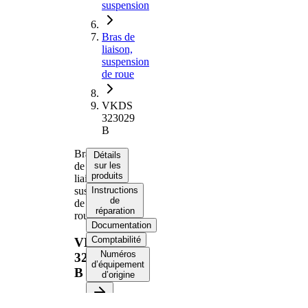
suspension
Bras de
liaison,
suspension
de roue
VKDS
323029
B
Bras
Détails
de
sur les
produits
liaison,
suspension
Instructions
de
de
réparation
roue
Documentation
Comptabilité
VKDS
Numéros
323029
d’équipement
B
d’origine