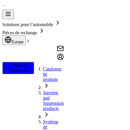
Solutions pour l’automobile
Pièces de rechange
Europe
Filtrer et
Catalogue
rechercher
de
produits
Steering
and
Suspension
products
Système
de