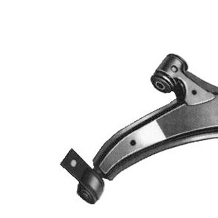
Informations produit
Propriété
Valeur
barre
Type de bras
oscillant
oscillant
transversal
Article
avec
complémentaire/Info
graisse
complémentaire
synthétique
Article
avec rotule
complémentaire /
de
Info complémentaire
suspension
2
Forme de bras
Bras
oscillant
triangulaire
Numéro d'article en
VKDS
paire
323028 B