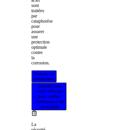
acier
sont
traitées
par
cataphorèse
pour
assurer
une
protection
optimale
contre
la
corrosion.
Trouver un
distributeur
Sélectionnez
votre véhicule
pour vérifier
l’adéquation de
ce produit
La
sécurité