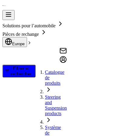
Solutions pour l’automobile
Pièces de rechange
Europe
Filtrer et
Catalogue
rechercher
de
produits
Steering
and
Suspension
products
Système
de