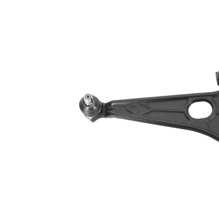
Informations produit
Propriété
Valeur
barre
Type de bras
oscillant
oscillant
transversal
Article
avec
complémentaire/Info
graisse
complémentaire
synthétique
Article
avec rotule
complémentaire /
de
Info complémentaire
suspension
2
Forme de bras
Bras
oscillant
triangulaire
Numéro d'article en
VKDS
paire
323027 B