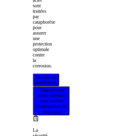
acier
sont
traitées
par
cataphorèse
pour
assurer
une
protection
optimale
contre
la
corrosion.
Trouver un
distributeur
Sélectionnez
votre véhicule
pour vérifier
l’adéquation de
ce produit
La
sécurité