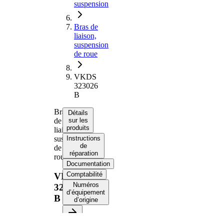
suspension
Bras de
liaison,
suspension
de roue
VKDS
323026
B
Bras
Détails
de
sur les
produits
liaison,
suspension
Instructions
de
de
réparation
roue
Documentation
Comptabilité
VKDS
Numéros
323026
d’équipement
B
d’origine