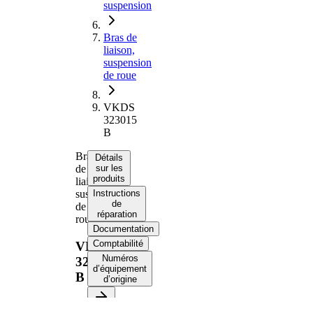
suspension
Bras de
liaison,
suspension
de roue
VKDS
323015
B
Bras
Détails
de
sur les
produits
liaison,
suspension
Instructions
de
de
réparation
roue
Documentation
Comptabilité
VKDS
Numéros
323015
d’équipement
B
d’origine