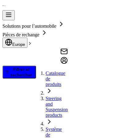
Solutions pour l’automobile
Pièces de rechange
Europe
Filtrer et
Catalogue
rechercher
de
produits
Steering
and
Suspension
products
Système
de