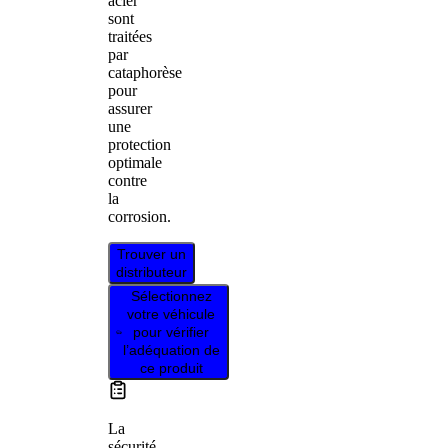
acier
sont
traitées
par
cataphorèse
pour
assurer
une
protection
optimale
contre
la
corrosion.
Trouver un
distributeur
Sélectionnez
votre véhicule
pour vérifier
l’adéquation de
ce produit
La
sécurité