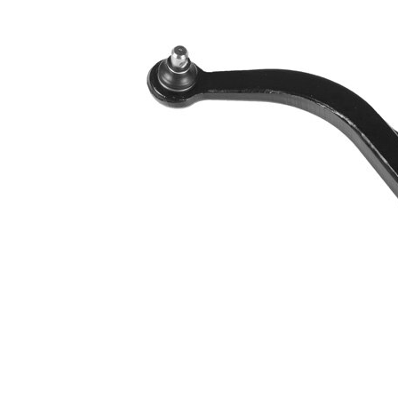
Informations produit
Propriété
Valeur
barre
Type de bras
oscillant
oscillant
transversal
Article
avec
complémentaire/Info
graisse
complémentaire
synthétique
Article
avec rotule
complémentaire /
de
Info complémentaire
suspension
2
Forme de bras
Bras
oscillant
triangulaire
Numéro d'article en
VKDS
paire
323016 B