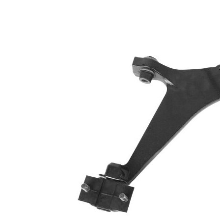
Informations produit
Propriété
Valeur
Essieu
Côté d'assemblage
avant droit
barre
Type de bras
oscillant
oscillant
transversal
Article
avec
complémentaire/Info
graisse
complémentaire
synthétique
Article
avec rotule
complémentaire /
de
Info complémentaire
suspension
2
Forme de bras
Bras
oscillant
triangulaire
Numéro d'article en
VKDS
paire
323012 B