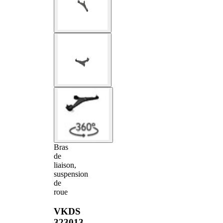
Bras
de
liaison,
suspension
de
roue
VKDS
323013