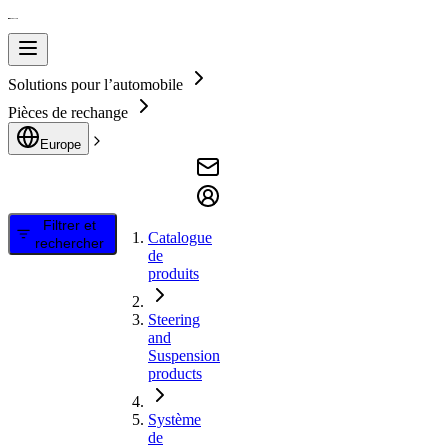
Solutions pour l’automobile
Pièces de rechange
Europe
Filtrer et
Catalogue
rechercher
de
produits
Steering
and
Suspension
products
Système
de