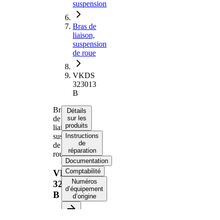
suspension
Bras de
liaison,
suspension
de roue
VKDS
323013
B
Bras
Détails
de
sur les
produits
liaison,
suspension
Instructions
de
de
réparation
roue
Documentation
Comptabilité
VKDS
Numéros
323013
d’équipement
B
d’origine