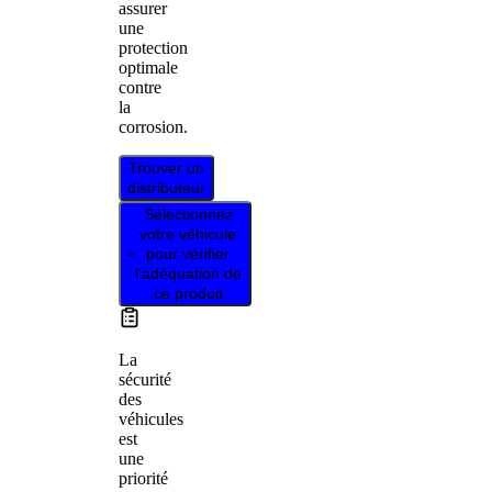
assurer
une
protection
optimale
contre
la
corrosion.
Trouver un
distributeur
Sélectionnez
votre véhicule
pour vérifier
l’adéquation de
ce produit
La
sécurité
des
véhicules
est
une
priorité