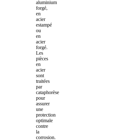
aluminium
forgé,
en
acier
estampé
ou
en
acier
forgé.
Les
pièces
en
acier
sont
traitées
par
cataphorèse
pour
assurer
une
protection
optimale
contre
la
corrosion.