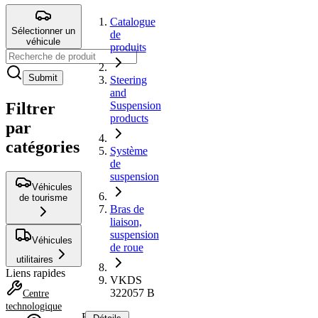
Catalogue
Sélectionner un
de
véhicule
produits
Submit
Steering
and
Filtrer
Suspension
products
par
catégories
Système
de
suspension
Véhicules
de tourisme
Bras de
liaison,
suspension
Véhicules
de roue
utilitaires
Liens rapides
VKDS
322057 B
Centre
technologique
Bras