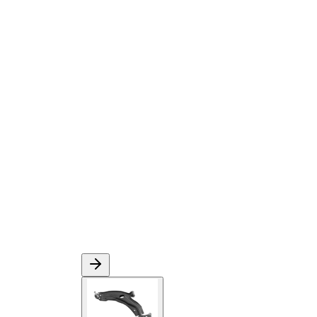
Forme de bras
Bras
oscillant
triangulaire
Numéro d'article en
VKDS
paire
322058 B