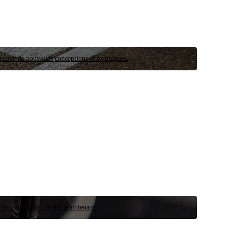
preuve de nouvelles conceptions et techniques.
our votre véhicule dès maintenant.