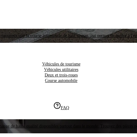
i rigoureux que la course automobile de haut niveau, qui permet de mettre à l'é
Véhicules de tourisme
Véhicules utilitaires
Deux et trois-roues
Course automobile
FAQ
hange de haute qualité disponibles partout dans le monde. Trouvez des pièces p