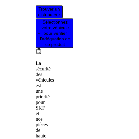
Trouver un
distributeur
Sélectionnez
votre véhicule
pour vérifier
l’adéquation de
ce produit
La
sécurité
des
véhicules
est
une
priorité
pour
SKF
et
nos
pièces
de
haute