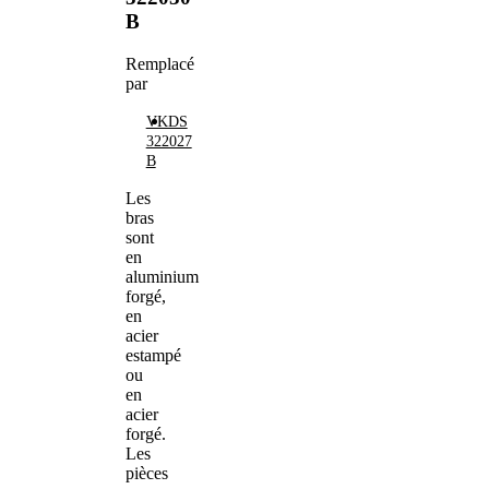
B
Remplacé
par
VKDS
322027
B
Les
bras
sont
en
aluminium
forgé,
en
acier
estampé
ou
en
acier
forgé.
Les
pièces