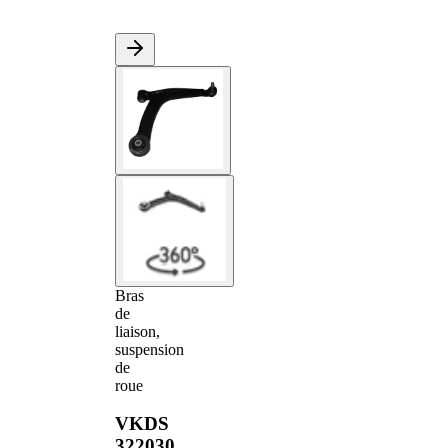
Bras
de
liaison,
suspension
de
roue
VKDS
322030