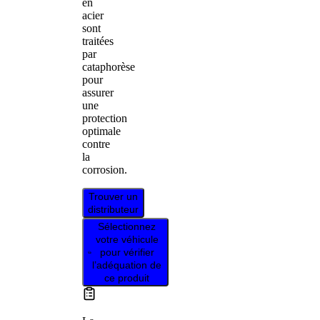
en
acier
sont
traitées
par
cataphorèse
pour
assurer
une
protection
optimale
contre
la
corrosion.
Trouver un
distributeur
Sélectionnez
votre véhicule
pour vérifier
l’adéquation de
ce produit