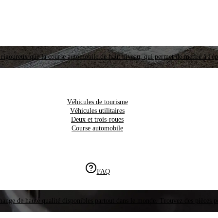
i rigoureux que la course automobile de haut niveau, qui permet de mettre à l'é
Véhicules de tourisme
Véhicules utilitaires
Deux et trois-roues
Course automobile
FAQ
hange de haute qualité disponibles partout dans le monde. Trouvez des pièces p