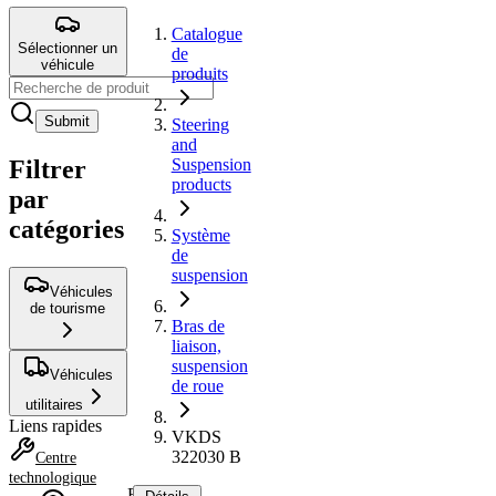
Catalogue
Sélectionner un
de
véhicule
produits
Submit
Steering
and
Filtrer
Suspension
products
par
catégories
Système
de
suspension
Véhicules
de tourisme
Bras de
liaison,
suspension
Véhicules
de roue
utilitaires
Liens rapides
VKDS
322030 B
Centre
technologique
Bras