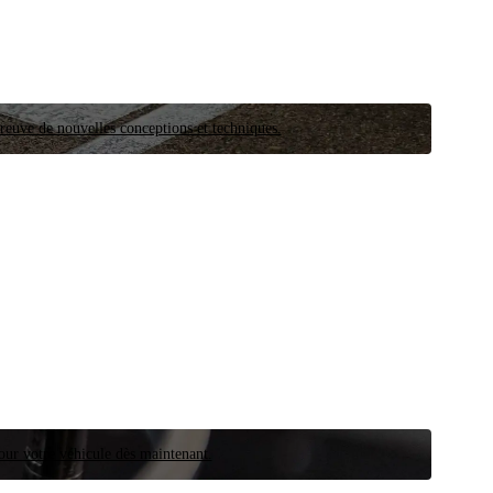
preuve de nouvelles conceptions et techniques.
our votre véhicule dès maintenant.