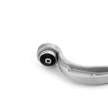
Propriété
Valeur
barre
Type de bras
oscillant
oscillant
transversal
Article
complémentaire
avec rotule
/ Info
de
complémentaire
suspension
2
Numéro
VKDS
d'article en
321542 B
paire