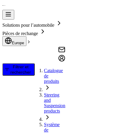
Solutions pour l’automobile
Pièces de rechange
Europe
Filtrer et
Catalogue
rechercher
de
produits
Steering
and
Suspension
products
Système
de