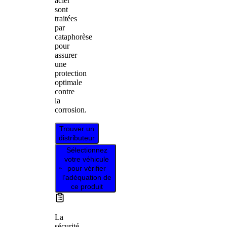
acier
sont
traitées
par
cataphorèse
pour
assurer
une
protection
optimale
contre
la
corrosion.
Trouver un
distributeur
Sélectionnez
votre véhicule
pour vérifier
l’adéquation de
ce produit
La
sécurité