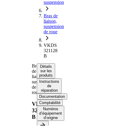
suspension
Bras de
liaison,
suspension
de roue
VKDS
321128
B
Bras
Détails
de
sur les
produits
liaison,
suspension
Instructions
de
de
réparation
roue
Documentation
Comptabilité
VKDS
Numéros
321128
d’équipement
B
d’origine