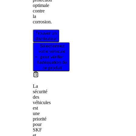
optimale
contre
la
corrosion.
Trouver un
distributeur
Sélectionnez
votre véhicule
pour vérifier
l’adéquation de
ce produit
La
sécurité
des
véhicules
est
une
priorité
pour
SKF
et