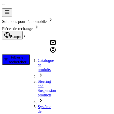
Solutions pour l’automobile
Pièces de rechange
Europe
Filtrer et
Catalogue
rechercher
de
produits
Steering
and
Suspension
products
Système
de