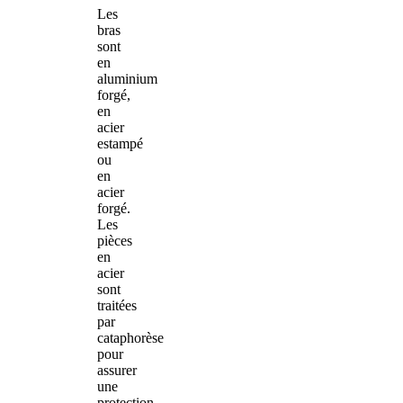
Les
bras
sont
en
aluminium
forgé,
en
acier
estampé
ou
en
acier
forgé.
Les
pièces
en
acier
sont
traitées
par
cataphorèse
pour
assurer
une
protection