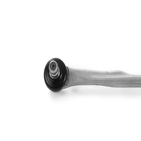
Informations produit
Propriété
Valeur
Matériel
Aluminium
barre
Type de bras
oscillant
oscillant
transversal
Article
avec
complémentaire/Info
graisse
complémentaire
synthétique
Article
avec rotule
complémentaire /
de
Info complémentaire
suspension
2
Numéro d'article en
VKDS
paire
321127 B